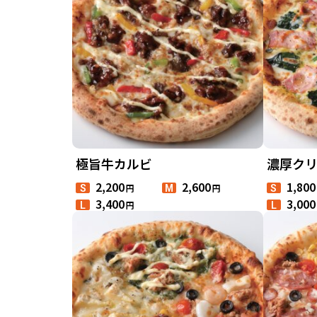
極旨牛カルビ
濃厚ク
2,200
2,600
1,800
円
円
S
M
S
3,400
3,000
円
L
L