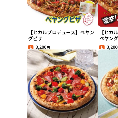
【ヒカルプロデュース】ペヤン
【ヒカ
グピザ
ペヤン
3,200
3,200
円
L
L