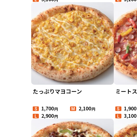
たっぷりマヨコーン
ミート
1,700
2,100
1,900
円
円
S
M
S
2,900
3,100
円
L
L