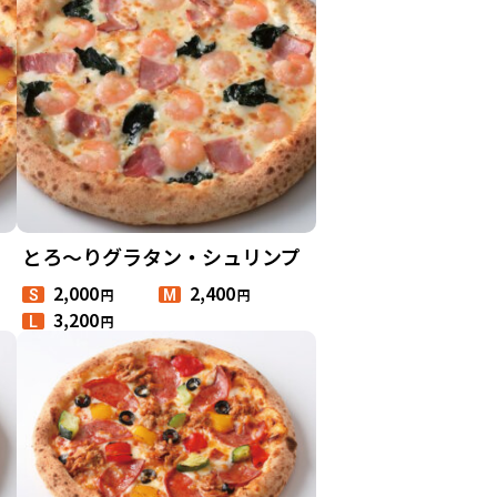
とろ～りグラタン・シュリンプ
2,000
2,400
円
円
S
M
3,200
円
L