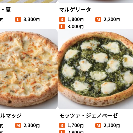
ロ・夏
マルゲリータ
3,300
1,800
2,200
円
円
円
円
L
S
M
3,000
円
L
ォルマッジ
モッツァ・ジェノベーゼ
2,300
1,700
2,100
円
円
円
円
M
S
M
2,900
円
円
L