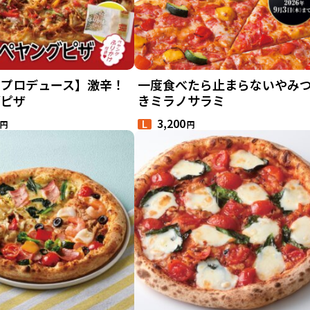
ルプロデュース】激辛！
一度食べたら止まらないやみ
グピザ
きミラノサラミ
3,200
円
円
L