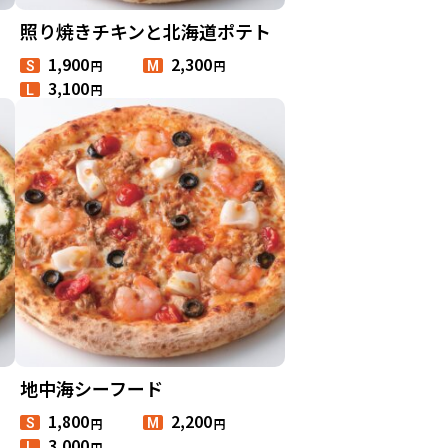
照り焼きチキンと北海道ポテト
1,900
2,300
円
円
S
M
3,100
円
L
地中海シーフード
1,800
2,200
円
円
S
M
3,000
円
L