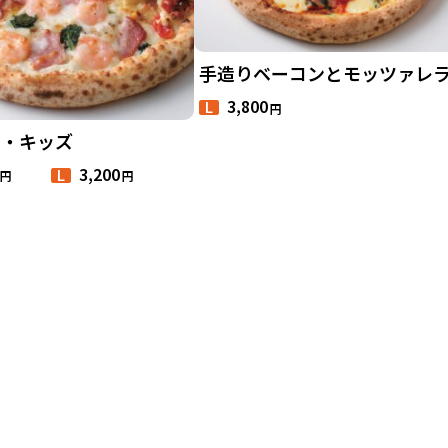
手造りベーコンとモッツァレ
3,800
円
L
ロ・キッズ
3,200
円
円
L