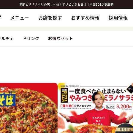
宅配ピザ「ナポリの窯」本格ナポリピザをお届け｜全国104店舗展開
プ
メニュー
お店を探す
おすすめ情報
採用情報
ドルチェ
ドリンク
お得なセット