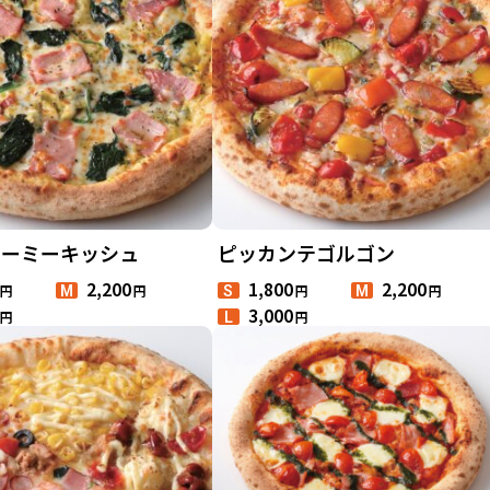
リーミーキッシュ
ピッカンテゴルゴン
2,200
1,800
2,200
円
円
円
円
M
S
M
3,000
円
円
L