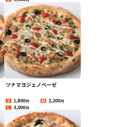
ー
ツナマヨジェノベーゼ
1,800
2,200
円
円
S
M
3,000
円
L