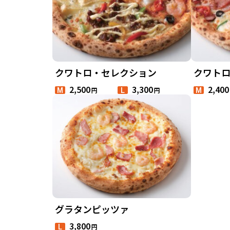
クワトロ・セレクション
クワト
2,500
3,300
2,400
円
円
M
L
M
グラタンピッツァ
3,800
円
L