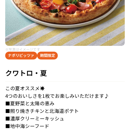
※写真はイメージです
ナポリピッツァ
期間限定
クワトロ・夏
この夏オススメ☀
4つのおいしさを1枚でお楽しみいただけます♪
■夏野菜と太陽の恵み
■照り焼きチキンと北海道ポテト
■濃厚クリーミーキッシュ
■地中海シーフード