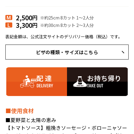
2,500
円
※約25cm 8カット 1〜2人分
M
3,300
円
※約30cm 8カット 2〜3人分
L
表記金額は、公式注文サイトのデリバリー価格（税込）です。
ピザの種類・サイズはこちら
配 達
お持ち帰り
DELIVERY
TAKE OUT
■使用食材
■夏野菜と太陽の恵み
【トマトソース】粗挽きソーセージ・ボローニャソー