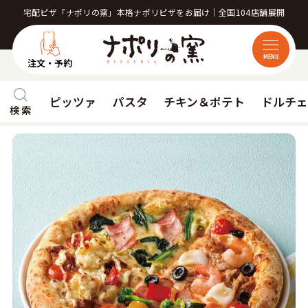
宅配ピザ「ナポリの窯」本格ナポリピザをお届け｜全国104店舗展開
MENU
注文・予約
ピッツァ
パスタ
チキン＆ポテト
ドルチ
検 索