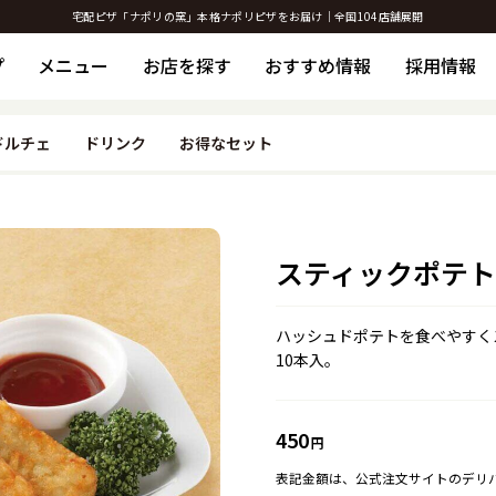
宅配ピザ「ナポリの窯」本格ナポリピザをお届け｜全国104店舗展開
プ
メニュー
お店を探す
おすすめ情報
採用情報
ドルチェ
ドリンク
お得なセット
スティックポテト
ハッシュドポテトを食べやすく
10本入。
450
円
表記金額は、公式注文サイトのデリ