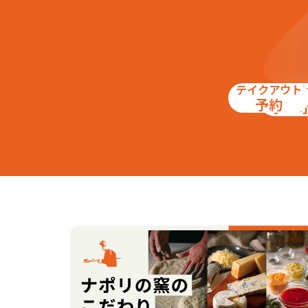
テイクアウト
お得
予約
クー