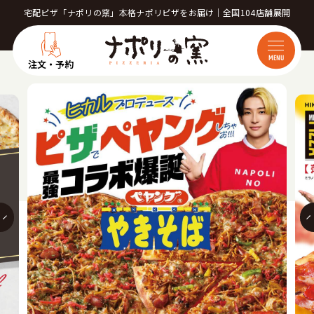
宅配ピザ「ナポリの窯」本格ナポリピザをお届け｜全国104店舗展開
MENU
注文・予約