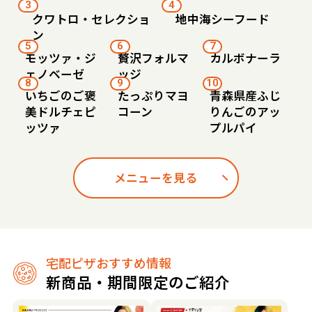
3
4
クワトロ・セレクショ
地中海シーフード
ン
5
6
7
モッツァ・ジ
贅沢フォルマ
カルボナーラ
ェノベーゼ
ッジ
8
9
10
いちごのご褒
たっぷりマヨ
青森県産ふじ
美ドルチェピ
コーン
りんごのアッ
ッツァ
プルパイ
メニューを見る
宅配ピザおすすめ情報
新商品・期間限定のご紹介