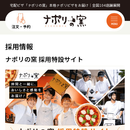
宅配ピザ「ナポリの窯」本格ナポリピザをお届け｜全国104店舗展開
MENU
注文・予約
採用情報
ナポリの窯 採用特設サイト