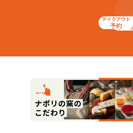
テイクアウト
お得
予約
クー