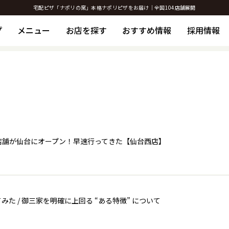
宅配ピザ「ナポリの窯」本格ナポリピザをお届け｜全国104店舗展開
プ
メニュー
お店を探す
おすすめ情報
採用情報
店舗が仙台にオープン！早速行ってきた【仙台西店】
 / 御三家を明確に上回る “ある特徴” について