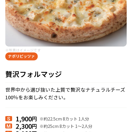
※写真はイメージです
ナポリピッツァ
贅沢フォルマッジ
世界中から選び抜いた上質で贅沢なナチュラルチーズ
100％をお楽しみください。
1,900
円
※約22.5cm 8カット 1人分
S
2,300
円
※約25cm 8カット 1〜2人分
M