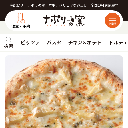
宅配ピザ「ナポリの窯」本格ナポリピザをお届け｜全国104店舗展開
MENU
注文・予約
ピッツァ
パスタ
チキン＆ポテト
ドルチ
検 索