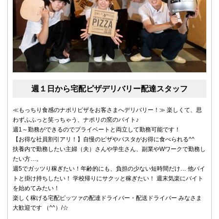
週１日から宅配ピザデリバリー配達スタッフ
≪もっちり食感のナポリピザをお客さまへデリバリー！≫ 楽しくて、思
わずふふっと笑っちゃう、ナポリの窯のバイト♪
週1～勤務ができるのでプライベートと両立して勤務可能です！
【お得な社員割引アリ！】自慢のピザやパスタがお得に食べられる^^
扶養内で勤務したい主婦（夫）さんや学生さん、副業やWワークで勤務し
たい方…。
週5でガッツり稼ぎたい！年齢的にも、負担の少ない短時間だけ… 他バイ
トと掛け持ちしたい！ 学校帰りにサクッと稼ぎたい！ 週末気楽にバイト
を始めてみたい！
楽しく稼げる宅配ピッツァの配達ドライバー・配送ドライバー みなさま
大歓迎です （^^）/☆