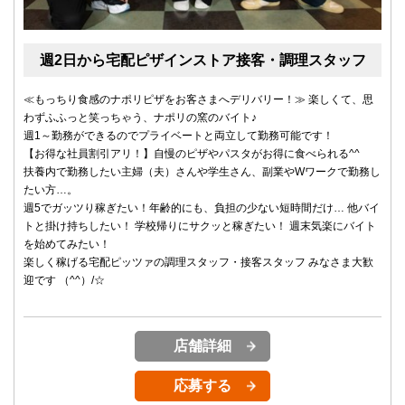
週2日から宅配ピザインストア接客・調理スタッフ
≪もっちり食感のナポリピザをお客さまへデリバリー！≫ 楽しくて、思
わずふふっと笑っちゃう、ナポリの窯のバイト♪
週1～勤務ができるのでプライベートと両立して勤務可能です！
【お得な社員割引アリ！】自慢のピザやパスタがお得に食べられる^^
扶養内で勤務したい主婦（夫）さんや学生さん、副業やWワークで勤務し
たい方…。
週5でガッツり稼ぎたい！年齢的にも、負担の少ない短時間だけ… 他バイ
トと掛け持ちしたい！ 学校帰りにサクッと稼ぎたい！ 週末気楽にバイト
を始めてみたい！
楽しく稼げる宅配ピッツァの調理スタッフ・接客スタッフ みなさま大歓
迎です （^^）/☆
店舗詳細
応募する