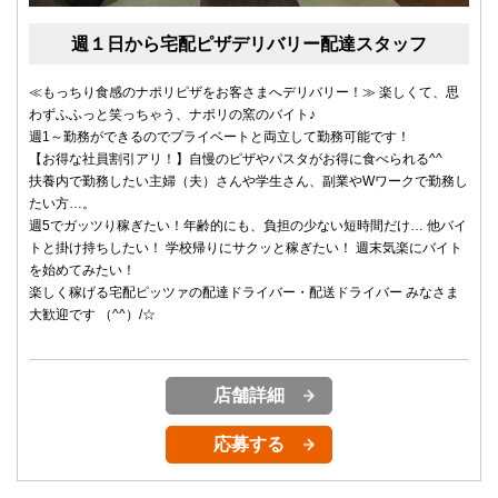
週１日から宅配ピザデリバリー配達スタッフ
≪もっちり食感のナポリピザをお客さまへデリバリー！≫ 楽しくて、思
わずふふっと笑っちゃう、ナポリの窯のバイト♪
週1～勤務ができるのでプライベートと両立して勤務可能です！
【お得な社員割引アリ！】自慢のピザやパスタがお得に食べられる^^
扶養内で勤務したい主婦（夫）さんや学生さん、副業やWワークで勤務し
たい方…。
週5でガッツり稼ぎたい！年齢的にも、負担の少ない短時間だけ… 他バイ
トと掛け持ちしたい！ 学校帰りにサクッと稼ぎたい！ 週末気楽にバイト
を始めてみたい！
楽しく稼げる宅配ピッツァの配達ドライバー・配送ドライバー みなさま
大歓迎です （^^）/☆
店舗詳細
応募する