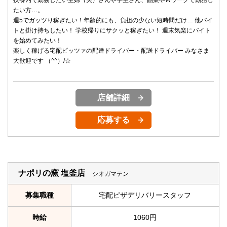
扶養内で勤務したい主婦（夫）さんや学生さん、副業やWワークで勤務し
たい方…。
週5でガッツり稼ぎたい！年齢的にも、負担の少ない短時間だけ… 他バイ
トと掛け持ちしたい！ 学校帰りにサクッと稼ぎたい！ 週末気楽にバイト
を始めてみたい！
楽しく稼げる宅配ピッツァの配達ドライバー・配送ドライバー みなさま
大歓迎です （^^）/☆
店舗詳細
応募する
ナポリの窯 塩釜店
シオガマテン
募集職種
宅配ピザデリバリースタッフ
時給
1060円