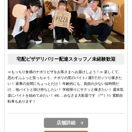
宅配ピザデリバリー配達スタッフ／未経験歓迎
≪もっちり食感のナポリピザをお客さまへお届けしよう！≫ 楽しくて、
思わずふふっと笑っちゃう、ナポリの窯のバイト♪ 週5でガッツり稼ぎた
い！ 家事の合間にちょっとだけ！ 年齢的にも、負担の少ない短時間だ
け… 他バイトと掛け持ちしたい！ 学校帰りにサクッと稼ぎたい！ 週末気
楽にバイトを始めてみたい！ etc… みなさま大歓迎です （^^）/☆ 電動自
転車もあります！
店舗詳細