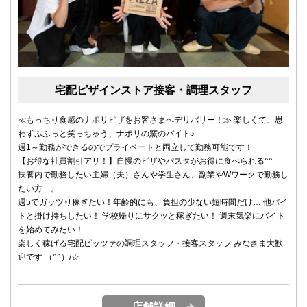
宅配ピザインストア接客・調理スタッフ
≪もっちり食感のナポリピザをお客さまへデリバリー！≫ 楽しくて、思
わずふふっと笑っちゃう、ナポリの窯のバイト♪
週1～勤務ができるのでプライベートと両立して勤務可能です！
【お得な社員割引アリ！】自慢のピザやパスタがお得に食べられる^^
扶養内で勤務したい主婦（夫）さんや学生さん、副業やWワークで勤務し
たい方…。
週5でガッツり稼ぎたい！年齢的にも、負担の少ない短時間だけ… 他バイ
トと掛け持ちしたい！ 学校帰りにサクッと稼ぎたい！ 週末気楽にバイト
を始めてみたい！
楽しく稼げる宅配ピッツァの調理スタッフ・接客スタッフ みなさま大歓
迎です （^^）/☆
店舗詳細