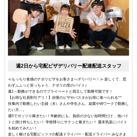
週2日から宅配ピザデリバリー配達配送スタッフ
≪もっちり食感のナポリピザをお客さまへデリバリー！≫ 楽しくて、思
わずふふっと笑っちゃう、ナポリの窯のバイト♪
週1～勤務ができるのでプライベートと両立して勤務可能です！
【お得な社員割引アリ！】自慢のピザやパスタがお得に食べられる^^
扶養内で勤務したい主婦（夫）さんや学生さん、副業やWワークで勤務し
たい方…。
週5でガッツり稼ぎたい！年齢的にも、負担の少ない短時間だけ… 他バイ
トと掛け持ちしたい！ 学校帰りにサクッと稼ぎたい！ 週末気楽にバイト
を始めてみたい！
楽しく稼げる宅配ピッツァの配達ドライバー・配送ドライバー みなさま