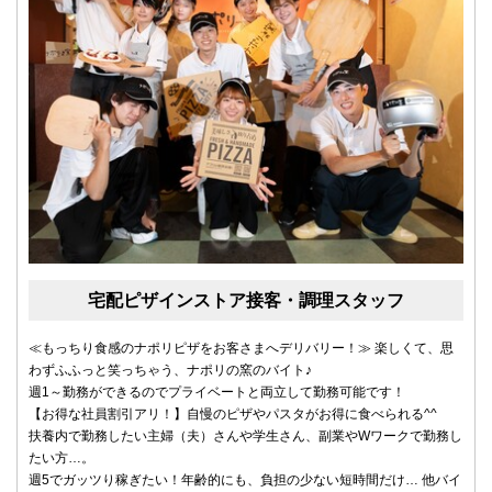
宅配ピザインストア接客・調理スタッフ
≪もっちり食感のナポリピザをお客さまへデリバリー！≫ 楽しくて、思
わずふふっと笑っちゃう、ナポリの窯のバイト♪
週1～勤務ができるのでプライベートと両立して勤務可能です！
【お得な社員割引アリ！】自慢のピザやパスタがお得に食べられる^^
扶養内で勤務したい主婦（夫）さんや学生さん、副業やWワークで勤務し
たい方…。
週5でガッツり稼ぎたい！年齢的にも、負担の少ない短時間だけ… 他バイ