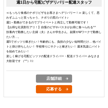
週1日から宅配ピザデリバリー配達スタッフ
≪もっちり食感のナポリピザをお客さまへデリバリー！≫ 楽しくて、思
わずふふっと笑っちゃう、ナポリの窯のバイト♪
週1～勤務ができるのでプライベートと両立して勤務可能です！
【お得な社員割引アリ！】自慢のピザやパスタがお得に食べられる^^
扶養内で勤務したい主婦（夫）さんや学生さん、副業やWワークで勤務し
たい方…。
週5でガッツり稼ぎたい！年齢的にも、負担の少ない短時間だけ… 他バイ
トと掛け持ちしたい！ 学校帰りにサクッと稼ぎたい！ 週末気楽にバイト
を始めてみたい！
楽しく稼げる宅配ピッツァの配達ドライバー・配送ドライバー みなさま
大歓迎です （^^）/☆
店舗詳細
応募する