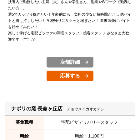
扶養内で勤務したい主婦（夫）さんや学生さん、副業やWワークで勤務し
たい方…。
週5でガッツり稼ぎたい！年齢的にも、負担の少ない短時間だけ… 他バイ
トと掛け持ちしたい！ 学校帰りにサクッと稼ぎたい！ 週末気楽にバイト
を始めてみたい！
楽しく稼げる宅配ピッツァの調理スタッフ・接客スタッフ みなさま大歓
迎です （^^）/☆
店舗詳細
応募する
ナポリの窯 長命ヶ丘店
チョウメイガオカテン
募集職種
宅配ピザデリバリースタッフ
時給
時給：1,100円