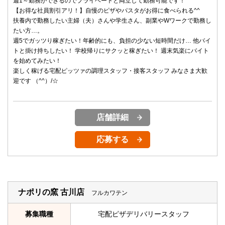
週1～勤務ができるのでプライベートと両立して勤務可能です！
【お得な社員割引アリ！】自慢のピザやパスタがお得に食べられる^^
扶養内で勤務したい主婦（夫）さんや学生さん、副業やWワークで勤務し
たい方…。
週5でガッツり稼ぎたい！年齢的にも、負担の少ない短時間だけ… 他バイ
トと掛け持ちしたい！ 学校帰りにサクッと稼ぎたい！ 週末気楽にバイト
を始めてみたい！
楽しく稼げる宅配ピッツァの調理スタッフ・接客スタッフ みなさま大歓
迎です （^^）/☆
店舗詳細
応募する
ナポリの窯 古川店
フルカワテン
募集職種
宅配ピザデリバリースタッフ