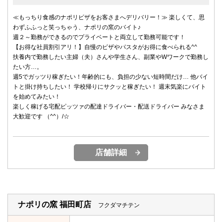
≪もっちり食感のナポリピザをお客さまへデリバリー！≫ 楽しくて、思
わずふふっと笑っちゃう、ナポリの窯のバイト♪
週２～勤務ができるのでプライベートと両立して勤務可能です！
【お得な社員割引アリ！】自慢のピザやパスタがお得に食べられる^^
扶養内で勤務したい主婦（夫）さんや学生さん、副業やWワークで勤務し
たい方…。
週5でガッツり稼ぎたい！年齢的にも、負担の少ない短時間だけ… 他バイ
トと掛け持ちしたい！ 学校帰りにサクッと稼ぎたい！ 週末気楽にバイト
を始めてみたい！
楽しく稼げる宅配ピッツァの配達ドライバー・配送ドライバー みなさま
大歓迎です （^^）/☆
店舗詳細
ナポリの窯 福田町店
フクダマチテン