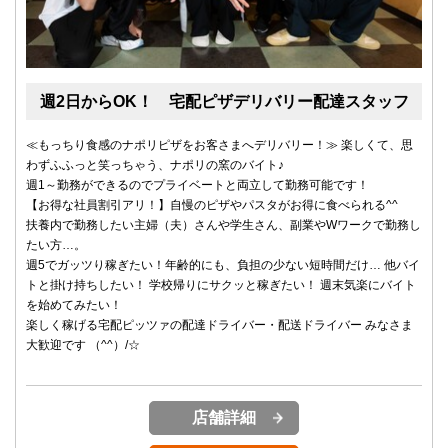
週2日からOK！ 宅配ピザデリバリー配達スタッフ
≪もっちり食感のナポリピザをお客さまへデリバリー！≫ 楽しくて、思
わずふふっと笑っちゃう、ナポリの窯のバイト♪
週1～勤務ができるのでプライベートと両立して勤務可能です！
【お得な社員割引アリ！】自慢のピザやパスタがお得に食べられる^^
扶養内で勤務したい主婦（夫）さんや学生さん、副業やWワークで勤務し
たい方…。
週5でガッツり稼ぎたい！年齢的にも、負担の少ない短時間だけ… 他バイ
トと掛け持ちしたい！ 学校帰りにサクッと稼ぎたい！ 週末気楽にバイト
を始めてみたい！
楽しく稼げる宅配ピッツァの配達ドライバー・配送ドライバー みなさま
大歓迎です （^^）/☆
店舗詳細