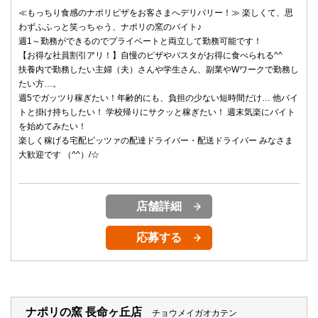
≪もっちり食感のナポリピザをお客さまへデリバリー！≫ 楽しくて、思
わずふふっと笑っちゃう、ナポリの窯のバイト♪
週1～勤務ができるのでプライベートと両立して勤務可能です！
【お得な社員割引アリ！】自慢のピザやパスタがお得に食べられる^^
扶養内で勤務したい主婦（夫）さんや学生さん、副業やWワークで勤務し
たい方…。
週5でガッツり稼ぎたい！年齢的にも、負担の少ない短時間だけ… 他バイ
トと掛け持ちしたい！ 学校帰りにサクッと稼ぎたい！ 週末気楽にバイト
を始めてみたい！
楽しく稼げる宅配ピッツァの配達ドライバー・配送ドライバー みなさま
大歓迎です （^^）/☆
店舗詳細
応募する
ナポリの窯 長命ヶ丘店
チョウメイガオカテン