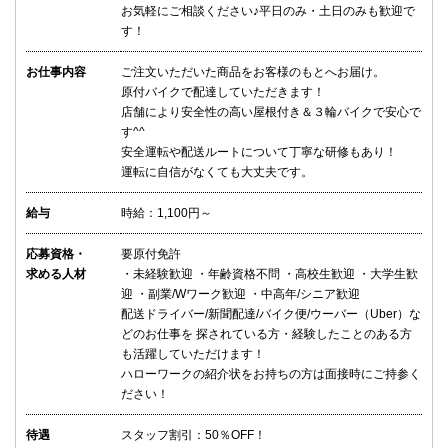
お気軽にご相談ください♪平日のみ・土日のみも歓迎で
す！
お仕事内容
ご注文いただいた商品をお客様のもとへお届け。
原付バイクで配達していただきます！
店舗により安全性の高い屋根付き＆３輪バイクで安心で
す^^
安全運転や配送ルートについて丁寧な研修もあり！
運転に自信がなくても大丈夫です。
給与
時給：1,100円～
応募資格・
要原付免許
求める人材
・未経験歓迎 ・年齢資格不問 ・高校生歓迎 ・大学生歓
迎 ・副業/Wワーク歓迎 ・中高年/シニア歓迎
配送ドライバー/新聞配達/バイク便/ウーバー（Uber）な
どのお仕事を 探されている方・経験したことのある方
も活躍していただけます！
ハローワークの紹介状をお持ちの方は面接時にご持参く
ださい！
待遇
スタッフ割引：50％OFF！