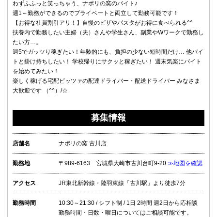
わずふふっと笑っちゃう、ナポリの窯のバイト♪
週1～勤務ができるのでプライベートと両立して勤務可能です！
【お得な社員割引アリ！】自慢のピザやパスタがお得に食べられる^^
扶養内で勤務したい主婦（夫）さんや学生さん、副業やWワークで勤務し
たい方…。
週5でガッツり稼ぎたい！年齢的にも、負担の少ない短時間だけ… 他バイ
トと掛け持ちしたい！ 学校帰りにサクッと稼ぎたい！ 週末気楽にバイト
を始めてみたい！
楽しく稼げる宅配ピッツァの配達ドライバー・配送ドライバー みなさま
大歓迎です （^^）/☆
募集情報
店舗名
ナポリの窯 古川店
勤務地
〒989-6163 宮城県大崎市古川台町9-20
≫地図を確認
アクセス
JR東北新幹線・陸羽東線「古川駅」より徒歩7分
勤務時間
10:30～21:30 / シフト制 / 1日 2時間 週2日から応相談
勤務時間・日数・曜日についてはご相談可能です。