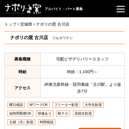
アルバイト・パート募集
トップ
宮城県
ナポリの窯 古川店
ナポリの窯 古川店
フルカワテン
募集職種
宅配ピザデリバリースタッフ
時給
時給：1,100円～
JR東北新幹線・陸羽東線「古川駅」より徒
アクセス
歩7分
曜日相談
WワークOK
フリーター歓迎
大学生歓迎
短時間勤務OK
研修あり
駅チカ
高校生歓迎
主婦（夫）歓迎
時間相談