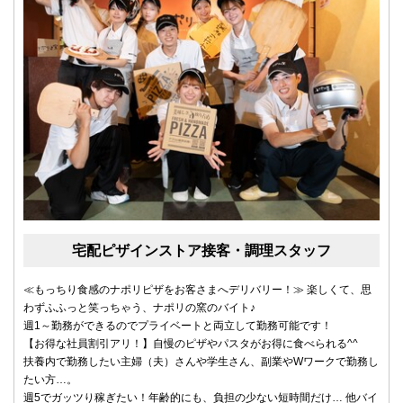
宅配ピザインストア接客・調理スタッフ
≪もっちり食感のナポリピザをお客さまへデリバリー！≫ 楽しくて、思
わずふふっと笑っちゃう、ナポリの窯のバイト♪
週1～勤務ができるのでプライベートと両立して勤務可能です！
【お得な社員割引アリ！】自慢のピザやパスタがお得に食べられる^^
扶養内で勤務したい主婦（夫）さんや学生さん、副業やWワークで勤務し
たい方…。
週5でガッツり稼ぎたい！年齢的にも、負担の少ない短時間だけ… 他バイ