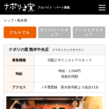
アルバイト・パート募集
トップ
熊本県
デリバリースタ
インストアスタ
どちらでも
ッフ
ッフ
ナポリの窯 熊本中央店
クマモトチュウオウテン
募集職種
宅配ピザインストアスタッフ
時給：1,034円
時給
高校生同額
アクセス
ＪＲ豊肥線 新水前寺駅より徒歩11分