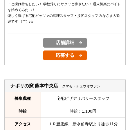
トと掛け持ちしたい！ 学校帰りにサクッと稼ぎたい！ 週末気楽にバイト
を始めてみたい！
楽しく稼げる宅配ピッツァの調理スタッフ・接客スタッフ みなさま大歓
迎です （^^）/☆
店舗詳細
応募する
ナポリの窯 熊本中央店
クマモトチュウオウテン
募集職種
宅配ピザデリバリースタッフ
時給
時給：1,100円
アクセス
ＪＲ豊肥線 新水前寺駅より徒歩11分