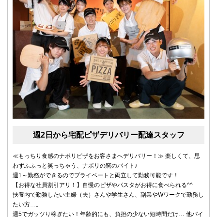
週2日から宅配ピザデリバリー配達スタッフ
≪もっちり食感のナポリピザをお客さまへデリバリー！≫ 楽しくて、思
わずふふっと笑っちゃう、ナポリの窯のバイト♪
週1～勤務ができるのでプライベートと両立して勤務可能です！
【お得な社員割引アリ！】自慢のピザやパスタがお得に食べられる^^
扶養内で勤務したい主婦（夫）さんや学生さん、副業やWワークで勤務し
たい方…。
週5でガッツり稼ぎたい！年齢的にも、負担の少ない短時間だけ… 他バイ