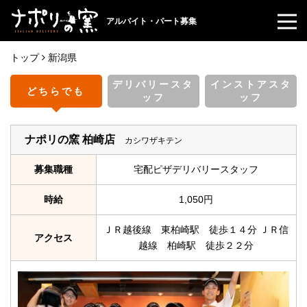
アルバイト・パート募集
トップ
新潟県
デリバリースタ
インストアスタ
どちらでも
ッフ
ッフ
ナポリの窯 柏崎店
カシワザキテン
募集職種
宅配ピザデリバリースタッフ
時給
1,050円
ＪＲ越後線 東柏崎駅 徒歩１４分 ＪＲ信
アクセス
越線 柏崎駅 徒歩２２分