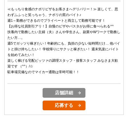
≪もっちり食感のナポリピザをお客さまへデリバリー！≫ 楽しくて、思
わずふふっと笑っちゃう、ナポリの窯のバイト♪
週1～勤務ができるのでプライベートと両立して勤務可能です！
【お得な社員割引アリ！】自慢のピザやパスタがお得に食べられる^^
扶養内で勤務したい主婦（夫）さんや学生さん、副業やWワークで勤務し
たい方…。
週5でガッツり稼ぎたい！年齢的にも、負担の少ない短時間だけ… 他バイ
トと掛け持ちしたい！ 学校帰りにサクッと稼ぎたい！ 週末気楽にバイト
を始めてみたい！
楽しく稼げる宅配ピッツァの調理スタッフ・接客スタッフ みなさま大歓
迎です （^^）/☆
駐車場完備なのでマイカー通勤は常時可能！！
店舗詳細
応募する