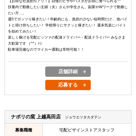
【お得な社員割引アリ！】自慢のピザやパスタがお得に食べられる^^
扶養内で勤務したい主婦（夫）さんや学生さん、副業やWワークで勤務し
たい方…。
週5でガッツり稼ぎたい！年齢的にも、負担の少ない短時間だけ… 他バイ
トと掛け持ちしたい！ 学校帰りにサクッと稼ぎたい！ 週末気楽にバイト
を始めてみたい！
楽しく稼げる宅配ピッツァの配達ドライバー・配送ドライバー みなさま
大歓迎です （^^）/☆
駐車場完備なのでマイカー通勤は常時可能！！
店舗詳細
応募する
ナポリの窯 上越高田店
ジョウエツタカダテン
募集職種
宅配ピザインストアスタッフ