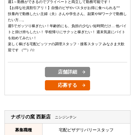
週1～勤務ができるのでプライベートと両立して勤務可能です！
【お得な社員割引アリ！】自慢のピザやパスタがお得に食べられる^^
扶養内で勤務したい主婦（夫）さんや学生さん、副業やWワークで勤務し
たい方…。
週5でガッツり稼ぎたい！年齢的にも、負担の少ない短時間だけ… 他バイ
トと掛け持ちしたい！ 学校帰りにサクッと稼ぎたい！ 週末気楽にバイト
を始めてみたい！
楽しく稼げる宅配ピッツァの調理スタッフ・接客スタッフ みなさま大歓
迎です （^^）/☆
店舗詳細
応募する
ナポリの窯 西新店
ニシジンテン
募集職種
宅配ピザデリバリースタッフ