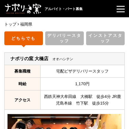
アルバイト・パート募集
トップ
福岡県
デリバリースタ
インストアスタ
どちらでも
ッフ
ッフ
ナポリの窯 大橋店
オオハシテン
募集職種
宅配ピザデリバリースタッフ
時給
1,170円
西鉄天神大牟田線 大橋駅 徒歩4分 JR鹿
アクセス
児島本線 竹下駅 徒歩15分