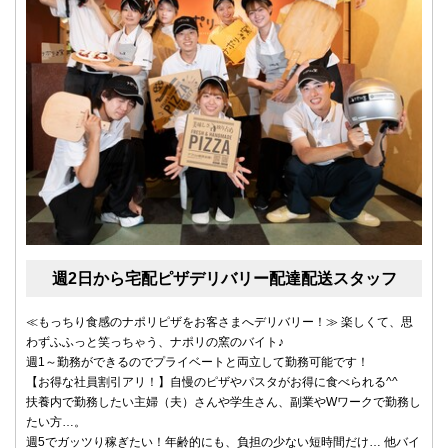
週2日から宅配ピザデリバリー配達配送スタッフ
≪もっちり食感のナポリピザをお客さまへデリバリー！≫ 楽しくて、思
わずふふっと笑っちゃう、ナポリの窯のバイト♪
週1～勤務ができるのでプライベートと両立して勤務可能です！
【お得な社員割引アリ！】自慢のピザやパスタがお得に食べられる^^
扶養内で勤務したい主婦（夫）さんや学生さん、副業やWワークで勤務し
たい方…。
週5でガッツり稼ぎたい！年齢的にも、負担の少ない短時間だけ… 他バイ