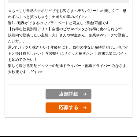
≪もっちり食感のナポリピザをお客さまへデリバリー！≫ 楽しくて、思
わずふふっと笑っちゃう、ナポリの窯のバイト♪
週1～勤務ができるのでプライベートと両立して勤務可能です！
【お得な社員割引アリ！】自慢のピザやパスタがお得に食べられる^^
扶養内で勤務したい主婦（夫）さんや学生さん、副業やWワークで勤務し
たい方…。
週5でガッツり稼ぎたい！年齢的にも、負担の少ない短時間だけ… 他バイ
トと掛け持ちしたい！ 学校帰りにサクッと稼ぎたい！ 週末気楽にバイト
を始めてみたい！
楽しく稼げる宅配ピッツァの配達ドライバー・配送ドライバー みなさま
大歓迎です （^^）/☆
店舗詳細
応募する