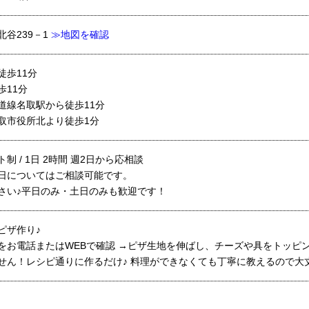
谷239－1
≫地図を確認
徒歩11分
歩11分
道線名取駅から徒歩11分
取市役所北より徒歩1分
 シフト制 / 1日 2時間 週2日から応相談
日についてはご相談可能です。
さい♪平日のみ・土日のみも歓迎です！
ピザ作り♪
をお電話またはWEBで確認 →ピザ生地を伸ばし、チーズや具をトッピ
せん！レシピ通りに作るだけ♪ 料理ができなくても丁寧に教えるので大