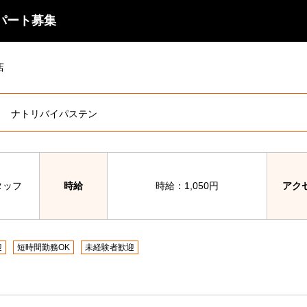
パート募集
店
ナトリバイパステン
タッフ
時給
時給：1,050円
アク
迎
短時間勤務OK
未経験者歓迎