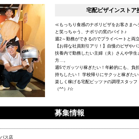
宅配ピザインストア
≪もっちり食感のナポリピザをお客さまへ
と笑っちゃう、ナポリの窯のバイト♪
週2～勤務ができるのでプライベートと両
【お得な社員割引アリ！】自慢のピザやパ
扶養内で勤務したい主婦（夫）さんや学生
方…。
週5でガッツり稼ぎたい！年齢的にも、負
持ちしたい！ 学校帰りにサクッと稼ぎたい
楽しく稼げる宅配ピッツァの調理スタッフ
（^^）/☆
募集情報
イパス店