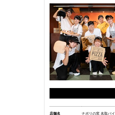
店舗名
ナポリの窯 名取バ