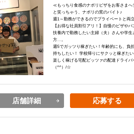
≪もっちり食感のナポリピザをお客さまへ
と笑っちゃう、ナポリの窯のバイト♪
週1～勤務ができるのでプライベートと両
【お得な社員割引アリ！】自慢のピザやパ
扶養内で勤務したい主婦（夫）さんや学生
方…。
週5でガッツり稼ぎたい！年齢的にも、負
持ちしたい！ 学校帰りにサクッと稼ぎたい
楽しく稼げる宅配ピッツァの配達ドライバ
（^^）/☆
店舗詳細
応募する