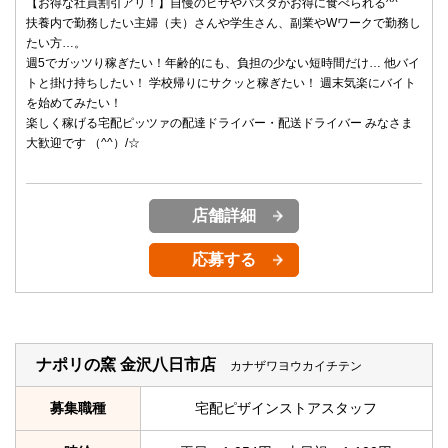
【お得な社員割引アリ！】自慢のピザやパスタがお得に食べられる^^
扶養内で勤務したい主婦（夫）さんや学生さん、副業やWワークで勤務し
たい方…。
週5でガッツり稼ぎたい！年齢的にも、負担の少ない短時間だけ… 他バイ
トと掛け持ちしたい！ 学校帰りにサクッと稼ぎたい！ 週末気楽にバイト
を始めてみたい！
楽しく稼げる宅配ピッツァの配達ドライバー・配送ドライバー みなさま
大歓迎です （^^）/☆
店舗詳細
応募する
ナポリの窯 金沢八日市店
カナザワヨウカイチテン
募集職種
宅配ピザインストアスタッフ