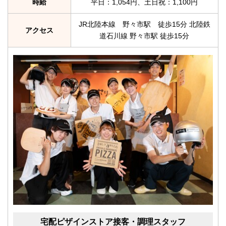
時給
平日：1,054円、土日祝：1,100円
JR北陸本線 野々市駅 徒歩15分 北陸鉄
アクセス
道石川線 野々市駅 徒歩15分
宅配ピザインストア接客・調理スタッフ