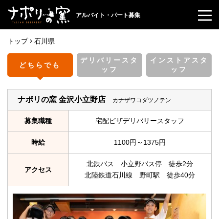
アルバイト・パート募集
トップ
石川県
デリバリースタ
インストアスタ
どちらでも
ッフ
ッフ
ナポリの窯 金沢小立野店
カナザワコダツノテン
募集職種
宅配ピザデリバリースタッフ
時給
1100円～1375円
北鉄バス 小立野バス停 徒歩2分
アクセス
北陸鉄道石川線 野町駅 徒歩40分