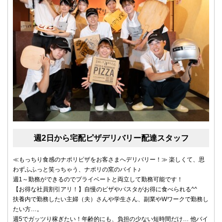
週2日から宅配ピザデリバリー配達スタッフ
≪もっちり食感のナポリピザをお客さまへデリバリー！≫ 楽しくて、思
わずふふっと笑っちゃう、ナポリの窯のバイト♪
週1～勤務ができるのでプライベートと両立して勤務可能です！
【お得な社員割引アリ！】自慢のピザやパスタがお得に食べられる^^
扶養内で勤務したい主婦（夫）さんや学生さん、副業やWワークで勤務し
たい方…。
週5でガッツり稼ぎたい！年齢的にも、負担の少ない短時間だけ… 他バイ