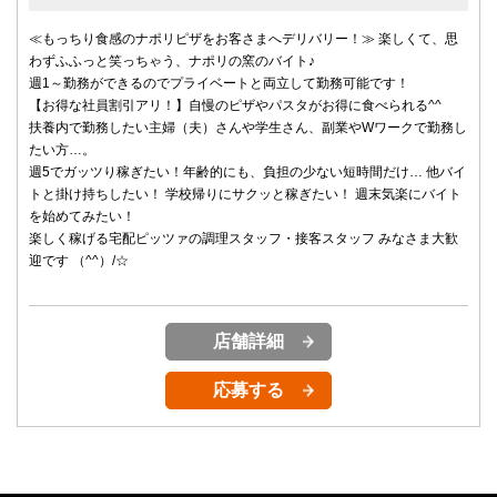
≪もっちり食感のナポリピザをお客さまへデリバリー！≫ 楽しくて、思
わずふふっと笑っちゃう、ナポリの窯のバイト♪
週1～勤務ができるのでプライベートと両立して勤務可能です！
【お得な社員割引アリ！】自慢のピザやパスタがお得に食べられる^^
扶養内で勤務したい主婦（夫）さんや学生さん、副業やWワークで勤務し
たい方…。
週5でガッツり稼ぎたい！年齢的にも、負担の少ない短時間だけ… 他バイ
トと掛け持ちしたい！ 学校帰りにサクッと稼ぎたい！ 週末気楽にバイト
を始めてみたい！
楽しく稼げる宅配ピッツァの調理スタッフ・接客スタッフ みなさま大歓
迎です （^^）/☆
店舗詳細
応募する