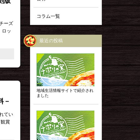
刻版
コラム一覧
チーズ
 ロッ
最近の投稿
地域生活情報サイトで紹介され
ました
料－
れてい
、観賞