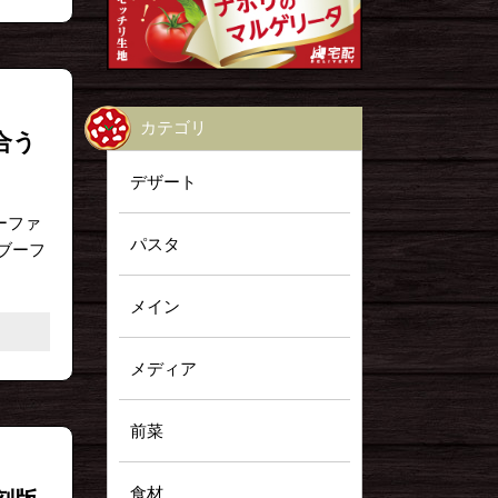
カテゴリ
合う
デザート
ーファ
パスタ
ブーフ
メイン
メディア
前菜
食材