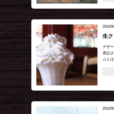
2016
生ク
デザー
表記さ
ムとは
2016