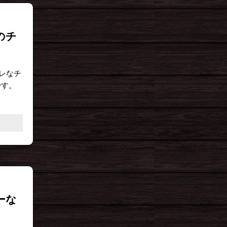
のチ
レなチ
です。
ーな