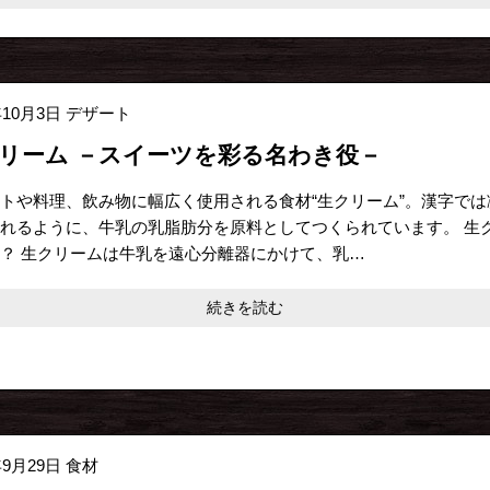
年10月3日
デザート
リーム －スイーツを彩る名わき役－
トや料理、飲み物に幅広く使用される食材“生クリーム”。漢字では
れるように、牛乳の乳脂肪分を原料としてつくられています。 生
？ 生クリームは牛乳を遠心分離器にかけて、乳…
続きを読む
年9月29日
食材