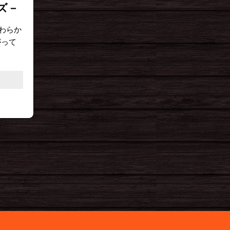
ズ－
わらか
がって