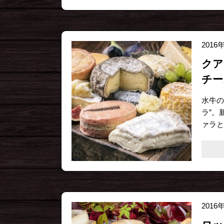
2016
クア
チー
水牛の
ラ”。
ァラと
2016