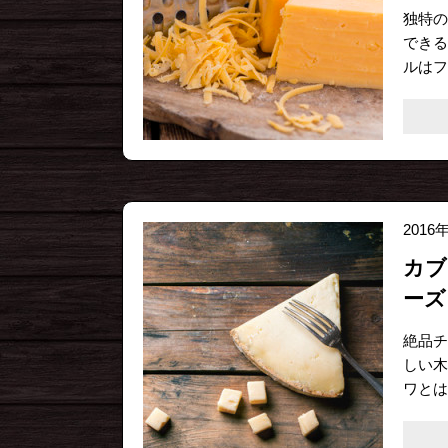
独特の
できる
ルはフ
2016
カブ
ーズ
絶品チ
しい木
ワとは