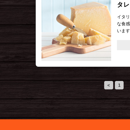
タレ
イタリ
な食感
います
<
1
…