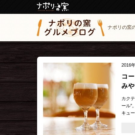
ナポリの窯
2016
コー
みや
カクテ
ール”
キュー