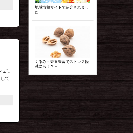
地域情報サイトで紹介されまし
た
くるみ－栄養豊富でストレス軽
減にも！？－
ェ"。
供して