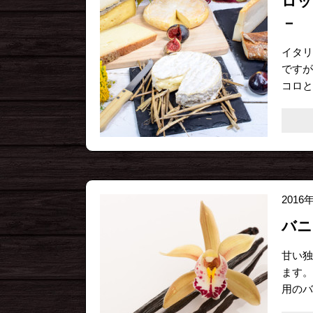
ロッ
－
イタリ
ですが
コロと
2016
バニ
甘い独
ます。
用のバ