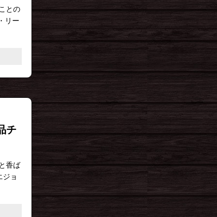
ことの
・リー
品チ
と香ば
エジョ