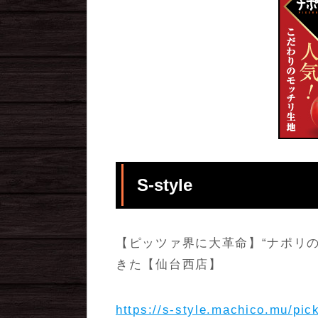
S-style
【ピッツァ界に大革命】“ナポリ
きた【仙台西店】
https://s-style.machico.mu/pic