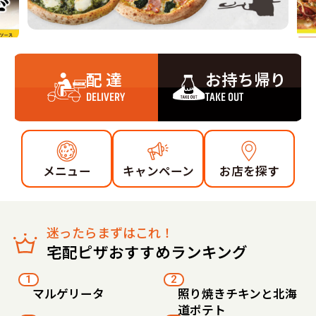
配 達
お持ち帰り
DELIVERY
TAKE OUT
メニュー
キャンペーン
お店を探す
迷ったらまずはこれ！
宅配ピザおすすめランキング
1
2
マルゲリータ
照り焼きチキンと北海
道ポテト