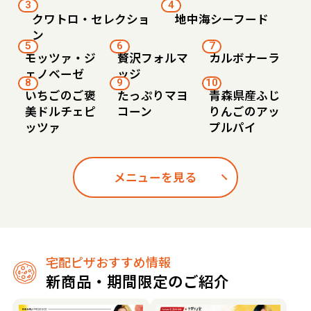
3
4
クワトロ・セレクショ
地中海シーフード
ン
5
6
7
モッツァ・ジ
贅沢フォルマ
カルボナーラ
ェノベーゼ
ッジ
8
9
10
いちごのご褒
たっぷりマヨ
青森県産ふじ
美ドルチェピ
コーン
りんごのアッ
ッツァ
プルパイ
メニューを見る
宅配ピザおすすめ情報
新商品・期間限定のご紹介