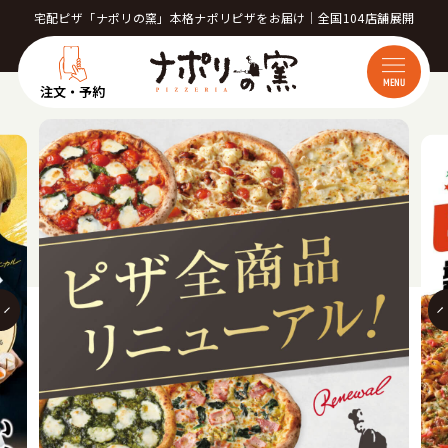
宅配ピザ「ナポリの窯」本格ナポリピザをお届け｜全国104店舗展開
MENU
注文・予約