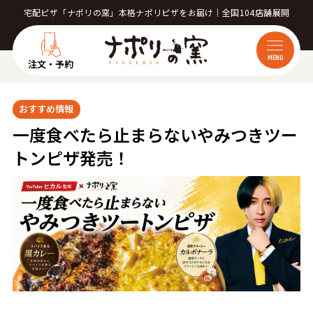
宅配ピザ「ナポリの窯」本格ナポリピザをお届け｜全国104店舗展開
MENU
注文・予約
おすすめ情報
一度食べたら止まらないやみつきツー
トンピザ発売！