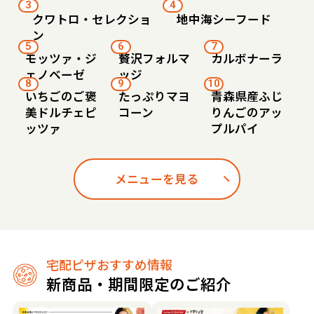
3
4
クワトロ・セレクショ
地中海シーフード
ン
5
6
7
モッツァ・ジ
贅沢フォルマ
カルボナーラ
ェノベーゼ
ッジ
8
9
10
いちごのご褒
たっぷりマヨ
青森県産ふじ
美ドルチェピ
コーン
りんごのアッ
ッツァ
プルパイ
メニューを見る
宅配ピザおすすめ情報
新商品・期間限定のご紹介