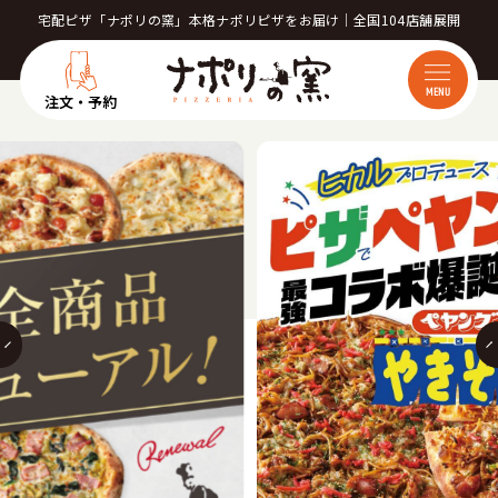
宅配ピザ「ナポリの窯」本格ナポリピザをお届け｜全国104店舗展開
MENU
注文・予約