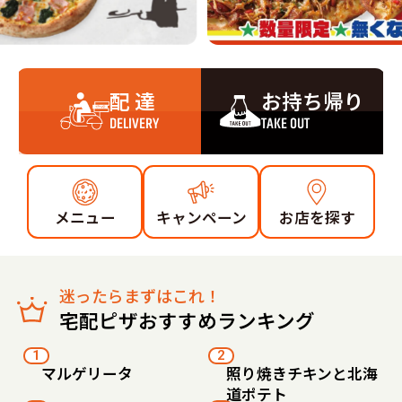
配 達
お持ち帰り
DELIVERY
TAKE OUT
メニュー
キャンペーン
お店を探す
迷ったらまずはこれ！
宅配ピザおすすめランキング
1
2
マルゲリータ
照り焼きチキンと北海
道ポテト