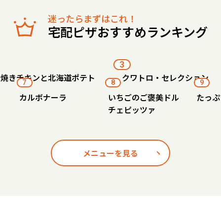
迷ったらまずはこれ！
宅配ピザおすすめランキング
3
り焼きチキンと北海道ポテト
クワトロ・セレクション
7
8
9
カルボナーラ
いちごのご褒美ドル
たっぷ
チェピッツァ
メニューを見る