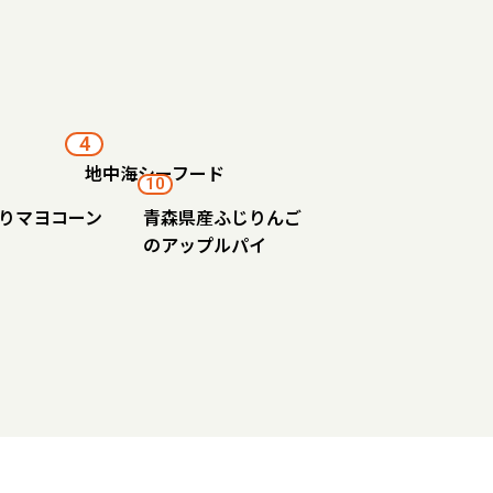
4
地中海シーフード
10
りマヨコーン
青森県産ふじりんご
のアップルパイ