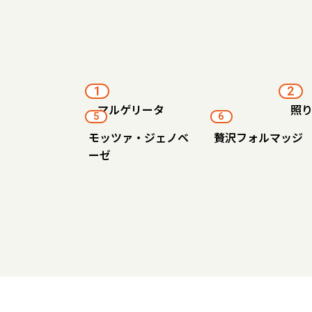
1
2
マルゲリータ
照
5
6
モッツァ・ジェノベ
贅沢フォルマッジ
ーゼ