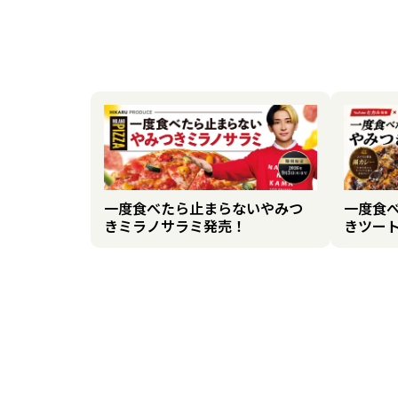
一度食べたら止まらないやみつ
一度食
きミラノサラミ発売！
きツー