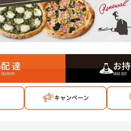
配 達
お持
DELIVERY
TAKE OUT
ー
キャンペーン