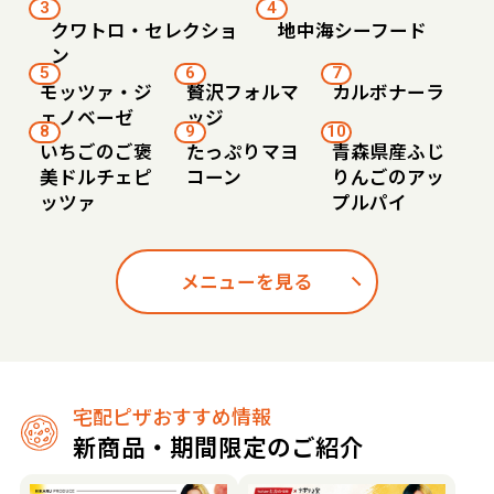
3
4
クワトロ・セレクショ
地中海シーフード
ン
5
6
7
モッツァ・ジ
贅沢フォルマ
カルボナーラ
ェノベーゼ
ッジ
8
9
10
いちごのご褒
たっぷりマヨ
青森県産ふじ
美ドルチェピ
コーン
りんごのアッ
ッツァ
プルパイ
メニューを見る
宅配ピザおすすめ情報
新商品・期間限定のご紹介