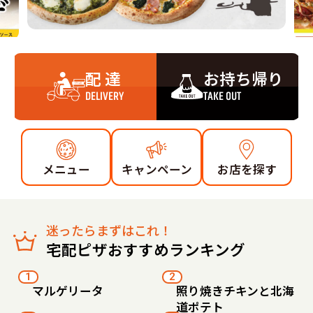
配 達
お持ち帰り
DELIVERY
TAKE OUT
メニュー
キャンペーン
お店を探す
迷ったらまずはこれ！
宅配ピザおすすめランキング
1
2
マルゲリータ
照り焼きチキンと北海
道ポテト