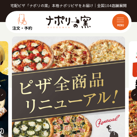
宅配ピザ「ナポリの窯」本格ナポリピザをお届け｜全国104店舗展開
MENU
注文・予約