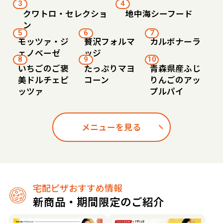
3
4
クワトロ・セレクショ
地中海シーフード
ン
5
6
7
モッツァ・ジ
贅沢フォルマ
カルボナーラ
ェノベーゼ
ッジ
8
9
10
いちごのご褒
たっぷりマヨ
青森県産ふじ
美ドルチェピ
コーン
りんごのアッ
ッツァ
プルパイ
メニューを見る
宅配ピザおすすめ情報
新商品・期間限定のご紹介