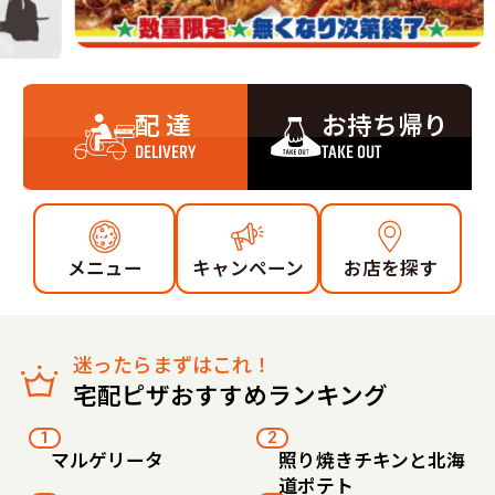
配 達
お持ち帰り
DELIVERY
TAKE OUT
メニュー
キャンペーン
お店を探す
迷ったらまずはこれ！
宅配ピザおすすめランキング
1
2
マルゲリータ
照り焼きチキンと北海
道ポテト