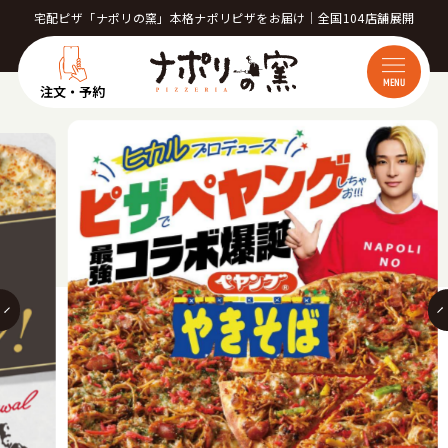
宅配ピザ「ナポリの窯」本格ナポリピザをお届け｜全国104店舗展開
MENU
注文・予約