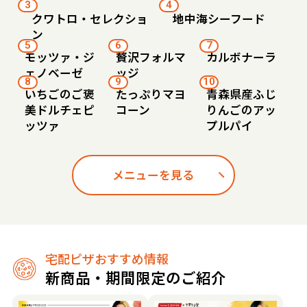
3
4
クワトロ・セレクショ
地中海シーフード
ン
5
6
7
モッツァ・ジ
贅沢フォルマ
カルボナーラ
ェノベーゼ
ッジ
8
9
10
いちごのご褒
たっぷりマヨ
青森県産ふじ
美ドルチェピ
コーン
りんごのアッ
ッツァ
プルパイ
メニューを見る
宅配ピザおすすめ情報
新商品・期間限定のご紹介