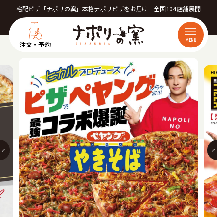
宅配ピザ「ナポリの窯」本格ナポリピザをお届け｜全国104店舗展開
MENU
注文・予約