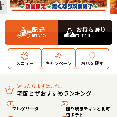
配 達
お持ち帰り
DELIVERY
TAKE OUT
メニュー
キャンペーン
お店を探す
迷ったらまずはこれ！
宅配ピザおすすめランキング
1
2
マルゲリータ
照り焼きチキンと北海
道ポテト