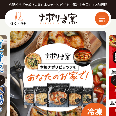
宅配ピザ「ナポリの窯」本格ナポリピザをお届け｜全国104店舗展開
MENU
注文・予約