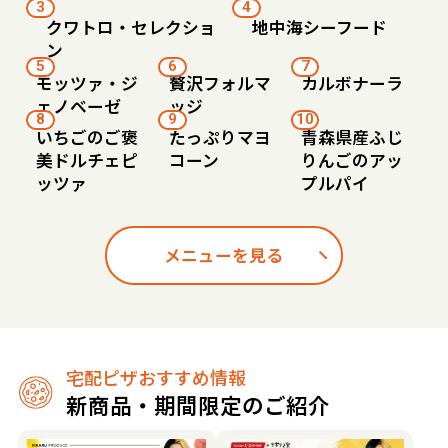
3
4
クワトロ・セレクショ
地中海シーフード
ン
5
6
7
モッツァ・ジ
贅沢フォルマ
カルボナーラ
ェノベーゼ
ッジ
8
9
10
いちごのご褒
たっぷりマヨ
青森県産ふじ
美ドルチェピ
コーン
りんごのアッ
ッツァ
プルパイ
メニューを見る
宅配ピザおすすめ情報
新商品・期間限定のご紹介