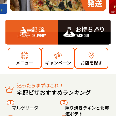
配 達
お持ち帰り
DELIVERY
TAKE OUT
メニュー
キャンペーン
お店を探す
迷ったらまずはこれ！
宅配ピザおすすめランキング
1
2
マルゲリータ
照り焼きチキンと北海
道ポテト