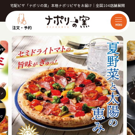
宅配ピザ「ナポリの窯」本格ナポリピザをお届け｜全国104店舗展開
MENU
注文・予約