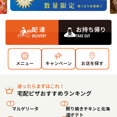
配 達
お持ち帰り
DELIVERY
TAKE OUT
メニュー
キャンペーン
お店を探す
迷ったらまずはこれ！
宅配ピザおすすめランキング
1
2
マルゲリータ
照り焼きチキンと北海
道ポテト