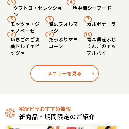
3
4
クワトロ・セレクショ
地中海シーフード
ン
5
6
7
モッツァ・ジ
贅沢フォルマ
カルボナーラ
ェノベーゼ
ッジ
8
9
10
いちごのご褒
たっぷりマヨ
青森県産ふじ
美ドルチェピ
コーン
りんごのアッ
ッツァ
プルパイ
メニューを見る
宅配ピザおすすめ情報
新商品・期間限定のご紹介