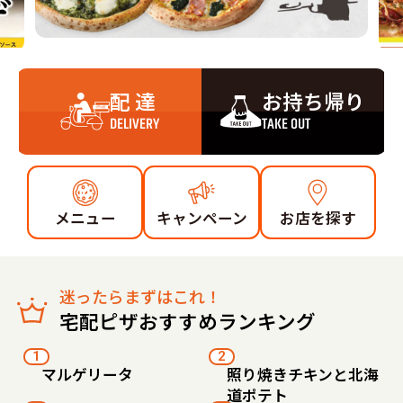
配 達
お持ち帰り
DELIVERY
TAKE OUT
メニュー
キャンペーン
お店を探す
迷ったらまずはこれ！
宅配ピザおすすめランキング
1
2
マルゲリータ
照り焼きチキンと北海
道ポテト