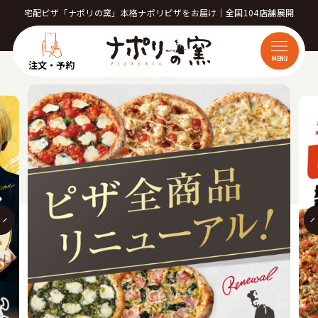
宅配ピザ「ナポリの窯」本格ナポリピザをお届け｜全国104店舗展開
MENU
注文・予約