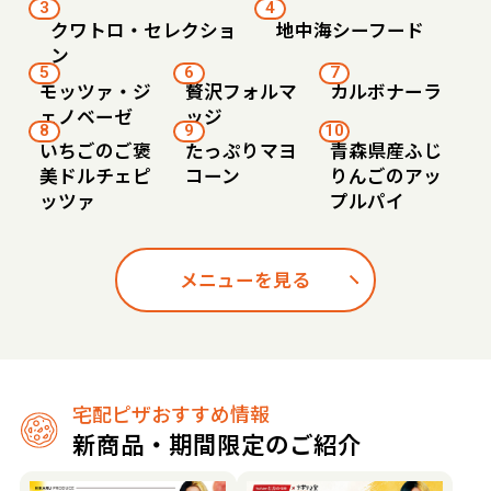
3
4
クワトロ・セレクショ
地中海シーフード
ン
5
6
7
モッツァ・ジ
贅沢フォルマ
カルボナーラ
ェノベーゼ
ッジ
8
9
10
いちごのご褒
たっぷりマヨ
青森県産ふじ
美ドルチェピ
コーン
りんごのアッ
ッツァ
プルパイ
メニューを見る
宅配ピザおすすめ情報
新商品・期間限定のご紹介