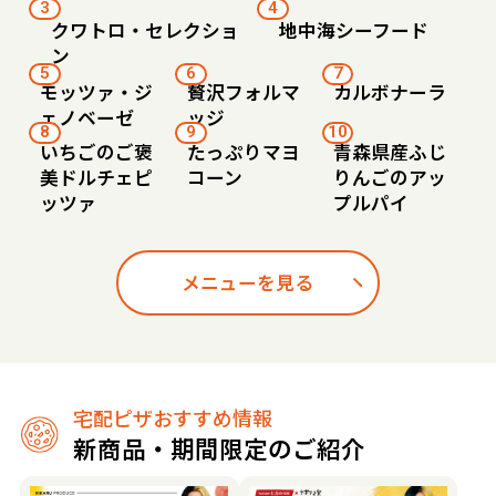
3
4
クワトロ・セレクショ
地中海シーフード
ン
5
6
7
モッツァ・ジ
贅沢フォルマ
カルボナーラ
ェノベーゼ
ッジ
8
9
10
いちごのご褒
たっぷりマヨ
青森県産ふじ
美ドルチェピ
コーン
りんごのアッ
ッツァ
プルパイ
メニューを見る
宅配ピザおすすめ情報
新商品・期間限定のご紹介