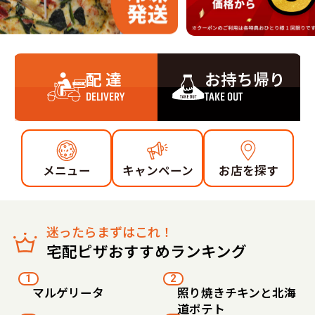
配 達
お持ち帰り
DELIVERY
TAKE OUT
メニュー
キャンペーン
お店を探す
迷ったらまずはこれ！
宅配ピザおすすめランキング
1
2
マルゲリータ
照り焼きチキンと北海
道ポテト