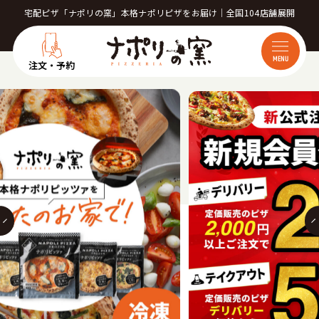
宅配ピザ「ナポリの窯」本格ナポリピザをお届け｜全国104店舗展開
MENU
注文・予約