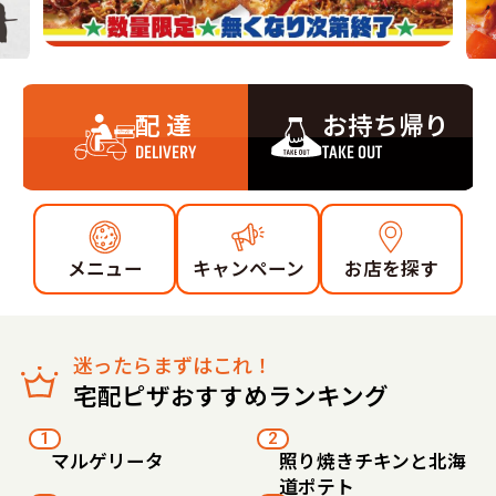
配 達
お持ち帰り
DELIVERY
TAKE OUT
メニュー
キャンペーン
お店を探す
迷ったらまずはこれ！
宅配ピザおすすめランキング
1
2
マルゲリータ
照り焼きチキンと北海
道ポテト