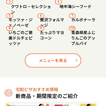
3
4
クワトロ・セレクショ
地中海シーフード
ン
5
6
7
モッツァ・ジ
贅沢フォルマ
カルボナーラ
ェノベーゼ
ッジ
8
9
10
いちごのご褒
たっぷりマヨ
青森県産ふじ
美ドルチェピ
コーン
りんごのアッ
ッツァ
プルパイ
メニューを見る
宅配ピザおすすめ情報
新商品・期間限定のご紹介