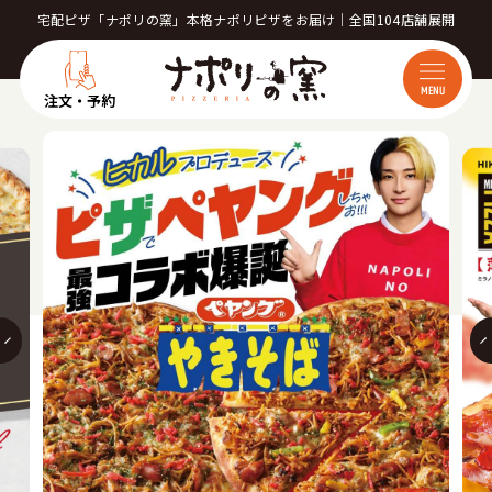
宅配ピザ「ナポリの窯」本格ナポリピザをお届け｜全国104店舗展開
MENU
注文・予約