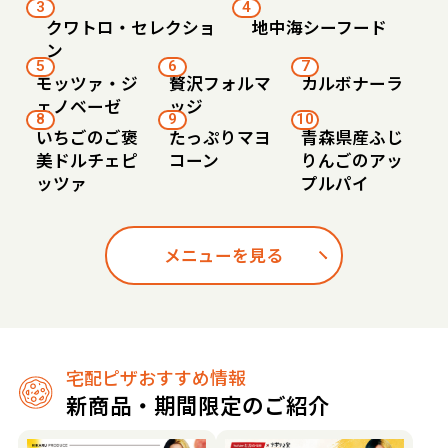
3
4
クワトロ・セレクショ
地中海シーフード
ン
5
6
7
モッツァ・ジ
贅沢フォルマ
カルボナーラ
ェノベーゼ
ッジ
8
9
10
いちごのご褒
たっぷりマヨ
青森県産ふじ
美ドルチェピ
コーン
りんごのアッ
ッツァ
プルパイ
メニューを見る
宅配ピザおすすめ情報
新商品・期間限定のご紹介