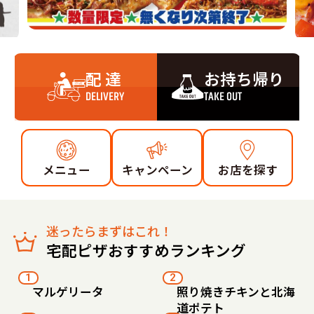
配 達
お持ち帰り
DELIVERY
TAKE OUT
メニュー
キャンペーン
お店を探す
迷ったらまずはこれ！
宅配ピザおすすめランキング
1
2
マルゲリータ
照り焼きチキンと北海
道ポテト