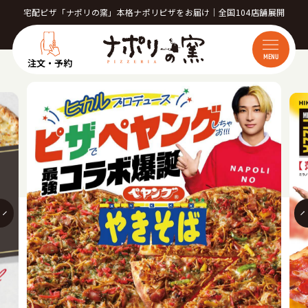
宅配ピザ「ナポリの窯」本格ナポリピザをお届け｜全国104店舗展開
MENU
注文・予約