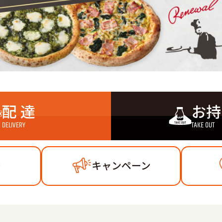
配 達
お持
DELIVERY
TAKE OUT
ー
キャンペーン