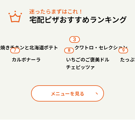
迷ったらまずはこれ！
宅配ピザおすすめランキング
3
り焼きチキンと北海道ポテト
クワトロ・セレクション
7
8
9
カルボナーラ
いちごのご褒美ドル
たっぷ
チェピッツァ
メニューを見る