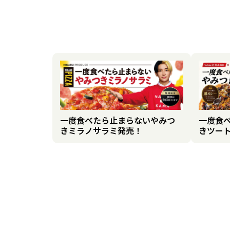
一度食べたら止まらないやみつ
一度食
きミラノサラミ発売！
きツー