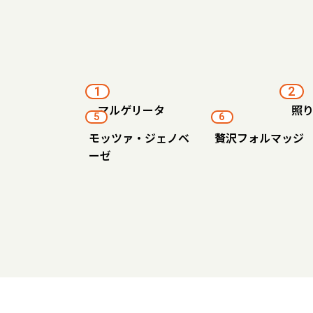
1
2
マルゲリータ
照
5
6
モッツァ・ジェノベ
贅沢フォルマッジ
ーゼ