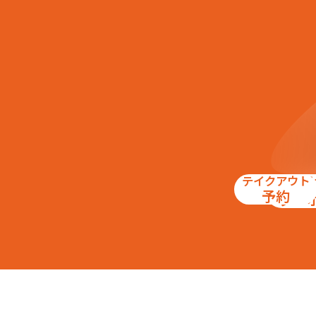
テイクアウト
お得
予約
クー