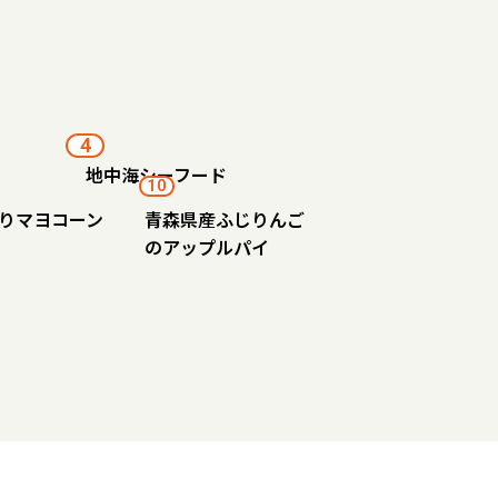
4
地中海シーフード
10
りマヨコーン
青森県産ふじりんご
のアップルパイ