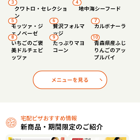
3
4
クワトロ・セレクショ
地中海シーフード
ン
5
6
7
モッツァ・ジ
贅沢フォルマ
カルボナーラ
ェノベーゼ
ッジ
8
9
10
いちごのご褒
たっぷりマヨ
青森県産ふじ
美ドルチェピ
コーン
りんごのアッ
ッツァ
プルパイ
メニューを見る
宅配ピザおすすめ情報
新商品・期間限定のご紹介