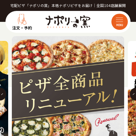
宅配ピザ「ナポリの窯」本格ナポリピザをお届け｜全国104店舗展開
MENU
注文・予約