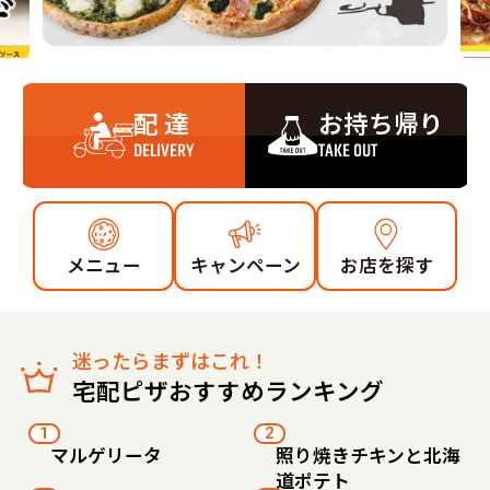
配 達
お持ち帰り
DELIVERY
TAKE OUT
メニュー
キャンペーン
お店を探す
迷ったらまずはこれ！
宅配ピザおすすめランキング
1
2
マルゲリータ
照り焼きチキンと北海
道ポテト