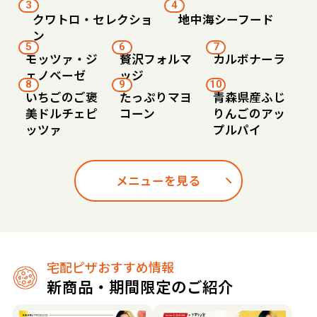
3
4
クワトロ・セレクショ
地中海シーフード
ン
5
6
7
モッツァ・ジ
贅沢フォルマ
カルボナーラ
ェノベーゼ
ッジ
8
9
10
いちごのご褒
たっぷりマヨ
青森県産ふじ
美ドルチェピ
コーン
りんごのアッ
ッツァ
プルパイ
メニューを見る
宅配ピザおすすめ情報
新商品・期間限定のご紹介