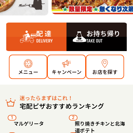
配 達
お持ち帰り
DELIVERY
TAKE OUT
メニュー
キャンペーン
お店を探す
迷ったらまずはこれ！
宅配ピザおすすめランキング
1
2
マルゲリータ
照り焼きチキンと北海
道ポテト