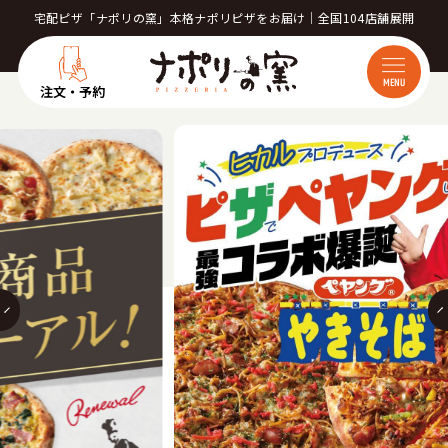
宅配ピザ「ナポリの窯」本格ナポリピザをお届け｜全国104店舗展開
MENU
注文・予約