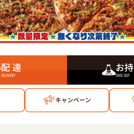
配 達
お持
DELIVERY
TAKE OUT
ー
キャンペーン