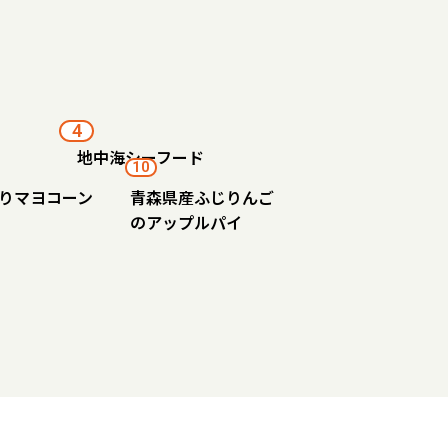
4
地中海シーフード
10
りマヨコーン
青森県産ふじりんご
のアップルパイ