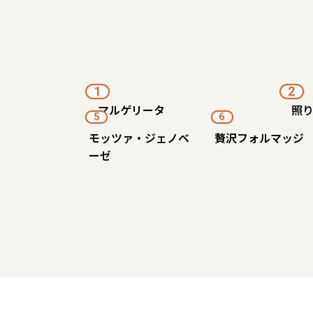
1
2
マルゲリータ
照
5
6
モッツァ・ジェノベ
贅沢フォルマッジ
ーゼ