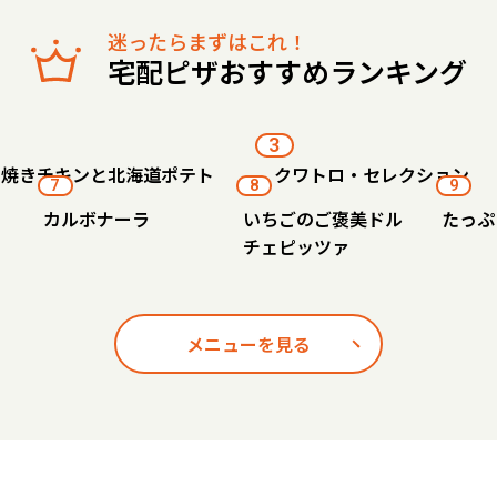
迷ったらまずはこれ！
宅配ピザおすすめランキング
3
り焼きチキンと北海道ポテト
クワトロ・セレクション
7
8
9
カルボナーラ
いちごのご褒美ドル
たっぷ
チェピッツァ
メニューを見る