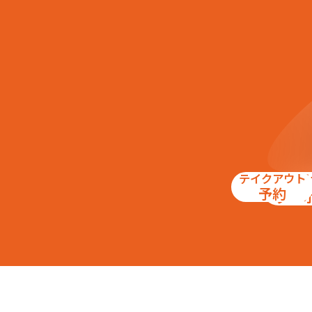
テイクアウト
お得
予約
クー