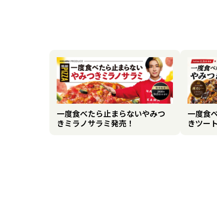
一度食べたら止まらないやみつ
一度食
きミラノサラミ発売！
きツー