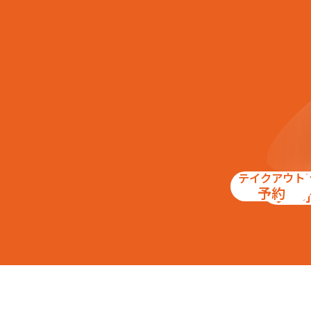
テイクアウト
お得
予約
クー