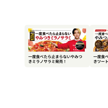
一度食べたら止まらないやみつ
一度食
きミラノサラミ発売！
きツー