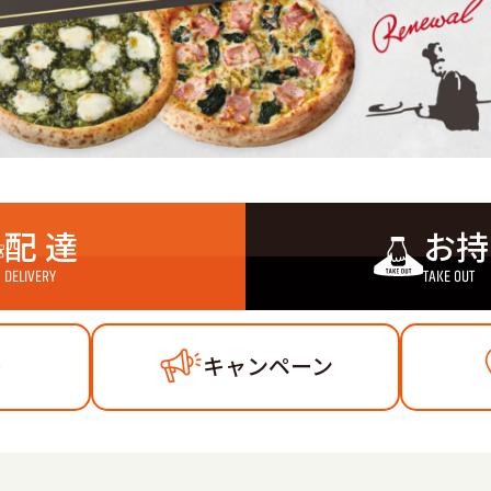
配 達
お持
DELIVERY
TAKE OUT
ー
キャンペーン