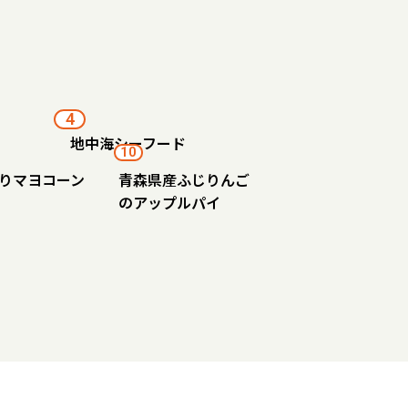
4
地中海シーフード
10
りマヨコーン
青森県産ふじりんご
のアップルパイ