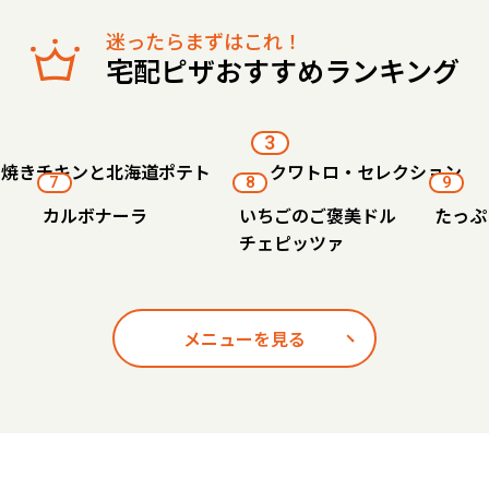
迷ったらまずはこれ！
宅配ピザおすすめランキング
3
り焼きチキンと北海道ポテト
クワトロ・セレクション
7
8
9
カルボナーラ
いちごのご褒美ドル
たっぷ
チェピッツァ
メニューを見る