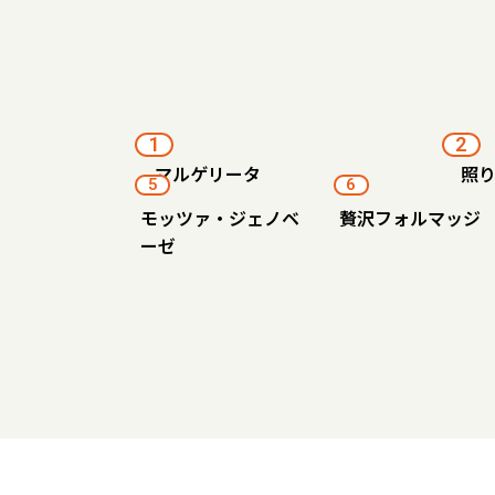
1
2
マルゲリータ
照
5
6
モッツァ・ジェノベ
贅沢フォルマッジ
ーゼ