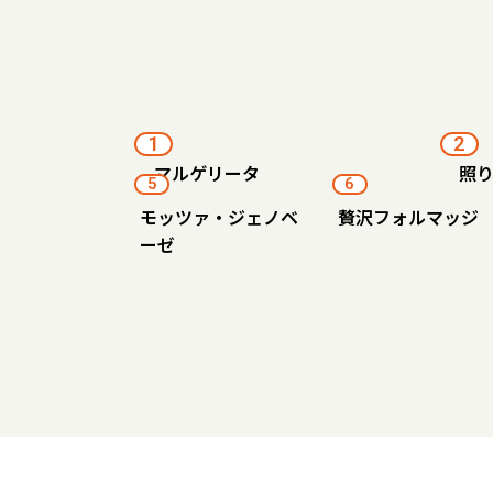
1
2
マルゲリータ
照
5
6
モッツァ・ジェノベ
贅沢フォルマッジ
ーゼ