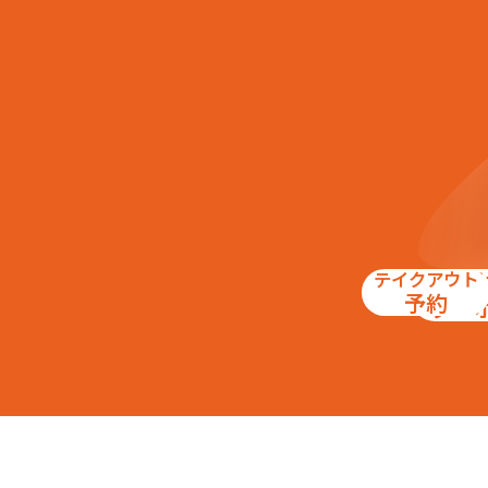
テイクアウト
お得
予約
クー