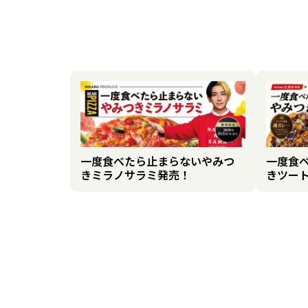
一度食べたら止まらないやみつ
一度食
きミラノサラミ発売！
きツー