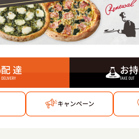
配 達
お持
DELIVERY
TAKE OUT
ー
キャンペーン