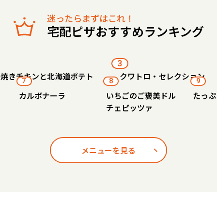
迷ったらまずはこれ！
宅配ピザおすすめランキング
3
り焼きチキンと北海道ポテト
クワトロ・セレクション
7
8
9
カルボナーラ
いちごのご褒美ドル
たっぷ
チェピッツァ
メニューを見る