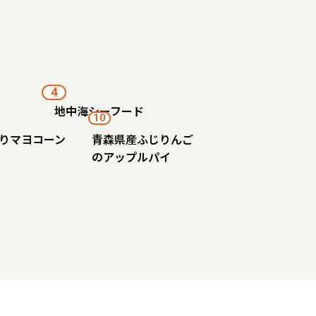
4
地中海シーフード
10
りマヨコーン
青森県産ふじりんご
のアップルパイ