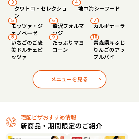
3
4
クワトロ・セレクショ
地中海シーフード
ン
5
6
7
モッツァ・ジ
贅沢フォルマ
カルボナーラ
ェノベーゼ
ッジ
8
9
10
いちごのご褒
たっぷりマヨ
青森県産ふじ
美ドルチェピ
コーン
りんごのアッ
ッツァ
プルパイ
メニューを見る
宅配ピザおすすめ情報
新商品・期間限定のご紹介