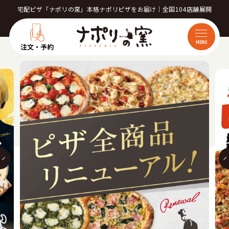
宅配ピザ「ナポリの窯」本格ナポリピザをお届け｜全国104店舗展開
MENU
注文・予約