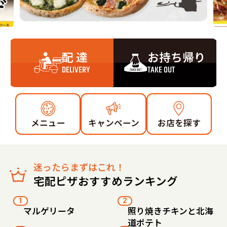
配 達
お持ち帰り
DELIVERY
TAKE OUT
メニュー
キャンペーン
お店を探す
迷ったらまずはこれ！
宅配ピザおすすめランキング
1
2
マルゲリータ
照り焼きチキンと北海
道ポテト