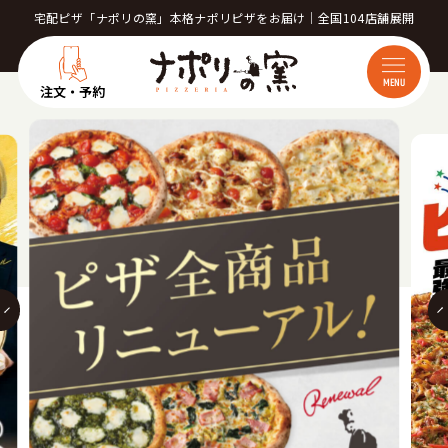
宅配ピザ「ナポリの窯」本格ナポリピザをお届け｜全国104店舗展開
MENU
注文・予約