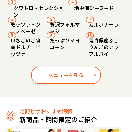
3
4
クワトロ・セレクショ
地中海シーフード
ン
5
6
7
モッツァ・ジ
贅沢フォルマ
カルボナーラ
ェノベーゼ
ッジ
8
9
10
いちごのご褒
たっぷりマヨ
青森県産ふじ
美ドルチェピ
コーン
りんごのアッ
ッツァ
プルパイ
メニューを見る
宅配ピザおすすめ情報
新商品・期間限定のご紹介