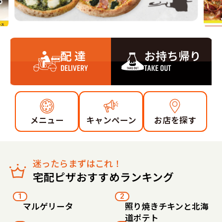
配 達
お持ち帰り
DELIVERY
TAKE OUT
メニュー
キャンペーン
お店を探す
迷ったらまずはこれ！
宅配ピザおすすめランキング
1
2
マルゲリータ
照り焼きチキンと北海
道ポテト