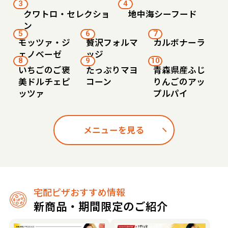
3
4
クワトロ・セレクショ
地中海シーフード
ン
5
6
7
モッツァ・ジ
贅沢フォルマ
カルボナーラ
ェノベーゼ
ッジ
8
9
10
いちごのご褒
たっぷりマヨ
青森県産ふじ
美ドルチェピ
コーン
りんごのアッ
ッツァ
プルパイ
メニューを見る
宅配ピザおすすめ情報
新商品・期間限定のご紹介