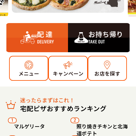
配 達
お持ち帰り
DELIVERY
TAKE OUT
メニュー
キャンペーン
お店を探す
迷ったらまずはこれ！
宅配ピザおすすめランキング
1
2
マルゲリータ
照り焼きチキンと北海
道ポテト