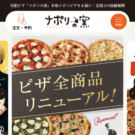
宅配ピザ「ナポリの窯」本格ナポリピザをお届け｜全国104店舗展開
MENU
注文・予約