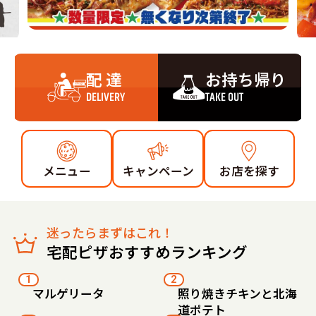
配 達
お持ち帰り
DELIVERY
TAKE OUT
メニュー
キャンペーン
お店を探す
迷ったらまずはこれ！
宅配ピザおすすめランキング
1
2
マルゲリータ
照り焼きチキンと北海
道ポテト