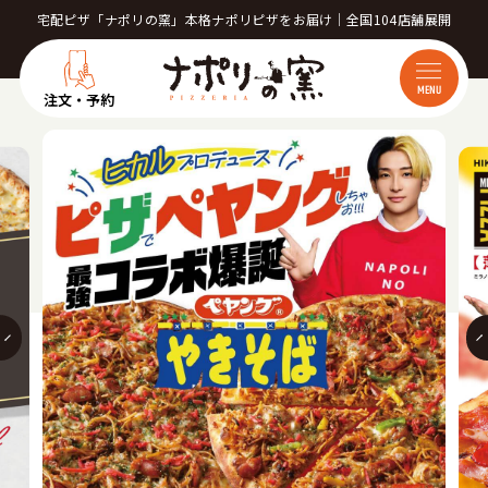
宅配ピザ「ナポリの窯」本格ナポリピザをお届け｜全国104店舗展開
MENU
注文・予約