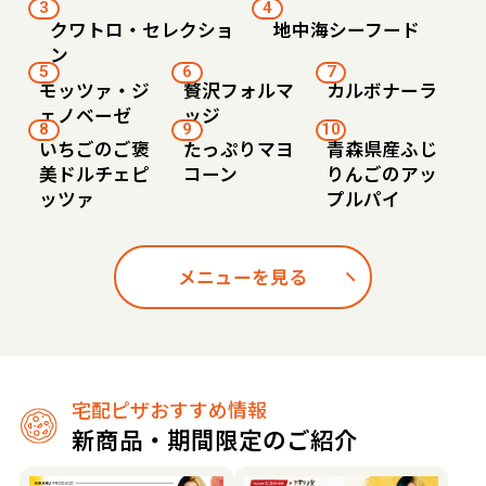
3
4
クワトロ・セレクショ
地中海シーフード
ン
5
6
7
モッツァ・ジ
贅沢フォルマ
カルボナーラ
ェノベーゼ
ッジ
8
9
10
いちごのご褒
たっぷりマヨ
青森県産ふじ
美ドルチェピ
コーン
りんごのアッ
ッツァ
プルパイ
メニューを見る
宅配ピザおすすめ情報
新商品・期間限定のご紹介