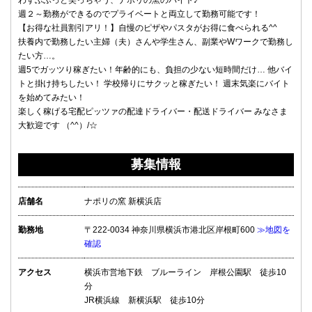
わずふふっと笑っちゃう、ナポリの窯のバイト♪
週２～勤務ができるのでプライベートと両立して勤務可能です！
【お得な社員割引アリ！】自慢のピザやパスタがお得に食べられる^^
扶養内で勤務したい主婦（夫）さんや学生さん、副業やWワークで勤務し
たい方…。
週5でガッツり稼ぎたい！年齢的にも、負担の少ない短時間だけ… 他バイ
トと掛け持ちしたい！ 学校帰りにサクッと稼ぎたい！ 週末気楽にバイト
を始めてみたい！
楽しく稼げる宅配ピッツァの配達ドライバー・配送ドライバー みなさま
大歓迎です （^^）/☆
募集情報
店舗名
ナポリの窯 新横浜店
勤務地
〒222-0034 神奈川県横浜市港北区岸根町600
≫地図を
確認
アクセス
横浜市営地下鉄 ブルーライン 岸根公園駅 徒歩10
分
JR横浜線 新横浜駅 徒歩10分