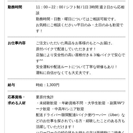
勤務時間
11：00～22：00 / シフト制 / 1日 3時間 週２日から応相
談
勤務時間・日数・曜日についてはご相談可能です。
お気軽にご相談ください♪平日のみ・土日のみも歓迎で
す！
お仕事内容
ご注文いただいた商品をお客様のもとへお届け。
原付バイクで配達していただきます！
店舗により安全性の高い屋根付き＆３輪バイクで安心で
す^^
安全運転や配送ルートについて丁寧な研修もあり！
運転に自信がなくても大丈夫です。
給与
時給：1,300円
応募資格・
要原付免許
求める人材
・未経験歓迎 ・年齢資格不問 ・大学生歓迎 ・副業/Wワ
ーク歓迎 ・中高年/シニア歓迎
配送ドライバー/新聞配達/バイク便/ウーバー（Uber）な
どのお仕事を探されている方・経験したことのある方も
活躍していただけます！
ハローワークの紹介状をお持ちの方は面接時にご持参く