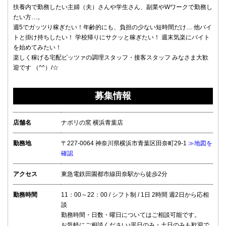
扶養内で勤務したい主婦（夫）さんや学生さん、副業やWワークで勤務し
たい方…。
週5でガッツり稼ぎたい！年齢的にも、負担の少ない短時間だけ… 他バイ
トと掛け持ちしたい！ 学校帰りにサクッと稼ぎたい！ 週末気楽にバイト
を始めてみたい！
楽しく稼げる宅配ピッツァの調理スタッフ・接客スタッフ みなさま大歓
迎です （^^）/☆
募集情報
店舗名
ナポリの窯 横浜青葉店
勤務地
〒227-0064 神奈川県横浜市青葉区田奈町29-1
≫地図を
確認
アクセス
東急電鉄田園都市線田奈駅から徒歩2分
勤務時間
11：00～22：00 / シフト制 / 1日 2時間 週2日から応相
談
勤務時間・日数・曜日についてはご相談可能です。
お気軽にご相談ください♪平日のみ・土日のみも歓迎で