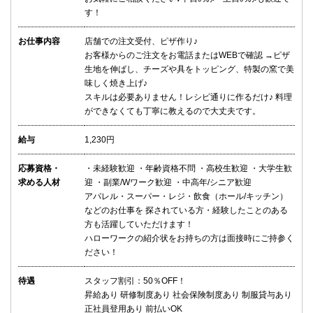
す！
お仕事内容
店舗での注文受付、ピザ作り♪
お客様からのご注文をお電話またはWEBで確認 →ピザ
生地を伸ばし、チーズや具をトッピング、特製の窯で美
味しく焼き上げ♪
スキルは必要ありません！レシピ通りに作るだけ♪ 料理
ができなくても丁寧に教えるので大丈夫です。
給与
1,230円
応募資格・
・未経験歓迎 ・年齢資格不問 ・高校生歓迎 ・大学生歓
求める人材
迎 ・副業/Wワーク歓迎 ・中高年/シニア歓迎
アパレル・スーパー・レジ・飲食（ホール/キッチン）
などのお仕事を 探されている方・経験したことのある
方も活躍していただけます！
ハローワークの紹介状をお持ちの方は面接時にご持参く
ださい！
待遇
スタッフ割引：50％OFF！
昇給あり 研修制度あり 社会保険制度あり 制服貸与あり
正社員登用あり 前払いOK