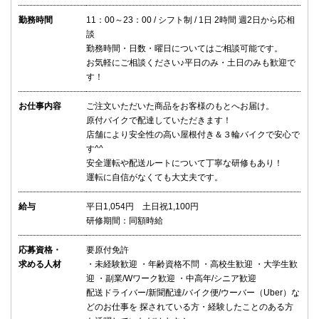
勤務時間
11：00～23：00 / シフト制 / 1日 2時間 週2日から応相
談
勤務時間・日数・曜日についてはご相談可能です。
お気軽にご相談ください♪平日のみ・土日のみも歓迎で
す！
お仕事内容
ご注文いただいた商品をお客様のもとへお届け。
原付バイクで配達していただきます！
店舗により安全性の高い屋根付き＆３輪バイクで安心で
す^^
安全運転や配送ルートについて丁寧な研修もあり！
運転に自信がなくても大丈夫です。
給与
平日1,054円 土日祝1,100円
研修期間：同額時給
応募資格・
要原付免許
求める人材
・未経験歓迎 ・年齢資格不問 ・高校生歓迎 ・大学生歓
迎 ・副業/Wワーク歓迎 ・中高年/シニア歓迎
配送ドライバー/新聞配達/バイク便/ウーバー（Uber）な
どのお仕事を 探されている方・経験したことのある方