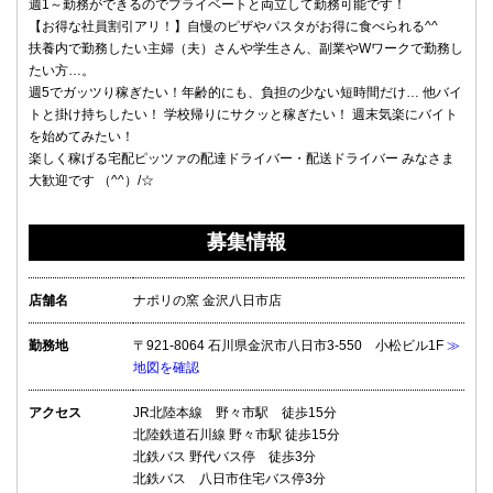
週1～勤務ができるのでプライベートと両立して勤務可能です！
【お得な社員割引アリ！】自慢のピザやパスタがお得に食べられる^^
扶養内で勤務したい主婦（夫）さんや学生さん、副業やWワークで勤務し
たい方…。
週5でガッツり稼ぎたい！年齢的にも、負担の少ない短時間だけ… 他バイ
トと掛け持ちしたい！ 学校帰りにサクッと稼ぎたい！ 週末気楽にバイト
を始めてみたい！
楽しく稼げる宅配ピッツァの配達ドライバー・配送ドライバー みなさま
大歓迎です （^^）/☆
募集情報
店舗名
ナポリの窯 金沢八日市店
勤務地
〒921-8064 石川県金沢市八日市3-550 小松ビル1F
≫
地図を確認
アクセス
JR北陸本線 野々市駅 徒歩15分
北陸鉄道石川線 野々市駅 徒歩15分
北鉄バス 野代バス停 徒歩3分
北鉄バス 八日市住宅バス停3分