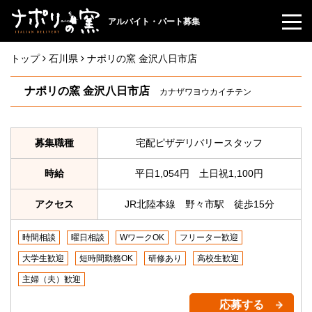
アルバイト・パート募集
トップ
石川県
ナポリの窯 金沢八日市店
ナポリの窯 金沢八日市店
カナザワヨウカイチテン
募集職種
宅配ピザデリバリースタッフ
時給
平日1,054円 土日祝1,100円
アクセス
JR北陸本線 野々市駅 徒歩15分
時間相談
曜日相談
WワークOK
フリーター歓迎
大学生歓迎
短時間勤務OK
研修あり
高校生歓迎
主婦（夫）歓迎
応募する