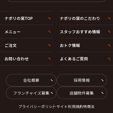
押野１丁目
押野２丁目
押野３丁目
押野４丁目
押野５丁目
押野６丁目
押野７丁目
上林
ナポリの窯TOP
ナポリの窯のこだわり
上林３丁目
上林４丁目
位川
郷町
メニュー
スタッフおすすめ情報
三納１丁目
三納２丁目
三納３丁目
下林１丁目
下林２丁目
下林３丁目
ご注文
おトク情報
菅原町
住吉町
高橋町
田尻町
太平寺１丁目
太平寺２丁目
お問い合わせ
よくあるご質問
太平寺３丁目
太平寺４丁目
徳用町
藤平田
長池
中林
野代１丁目
野代２丁目
会社概要
採用情報
野代３丁目
白山町
藤平
二日市１丁目
二日市２丁目
二日市３丁目
フランチャイズ募集
店舗物件募集
二日市４丁目
二日市５丁目
二日市町
堀内２丁目
プライバシーポリシー
サイト利用規約
特商法
堀内３丁目
堀内４丁目
堀内５丁目
本町１丁目