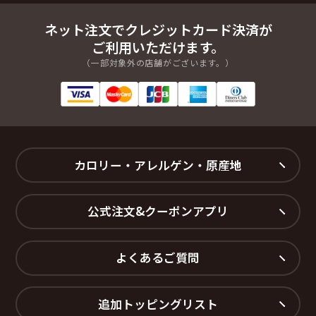
旭丘２丁目
旭丘３丁目
あさひ荘苑１丁目
あさひ荘苑２丁目
ネット注文でクレジットカード決済が
あさひ荘苑３丁目
あさひ荘苑４丁目
ご利用いただけます。
旭町
乾町
（一部対象外の店舗がございます。）
五歩市町
新田町
田中町
徳丸町
殿町
中新保町
西新町
八田中町
八田町
番匠町
福増町
宮永市町
宮永新町
宮永町
八ツ矢新町
八ツ矢町
カロリー・アレルゲン・原産地
横江町
相木１丁目
相木２丁目
相木３丁目
公式注文&クーポンアプリ
【野々市市】
稲荷１丁目
稲荷２丁目
稲荷３丁目
稲荷４丁目
よくあるご質問
扇が丘
御経塚１丁目
御経塚２丁目
御経塚３丁目
御経塚４丁目
御経塚５丁目
追加トッピングリスト
押越１丁目
押越２丁目