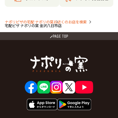
三馬２丁目
三馬３丁目
本江町
森戸１丁目
森戸２丁目
矢木１丁目
矢木２丁目
矢木３丁目
ナポリピザの宅配 ナポリの窯
お近くのお店を検索
宅配ピザ ナポリの窯 金沢八日市店
八日市１丁目
八日市２丁目
八日市３丁目
八日市４丁目
八日市５丁目
八日市出町
PAGE TOP
横川１丁目
横川２丁目
横川３丁目
横川４丁目
横川５丁目
横川６丁目
横川７丁目
米泉町１丁目
米泉町２丁目
米泉町３丁目
米泉町４丁目
米泉町５丁目
米泉町６丁目
米泉町７丁目
米泉町８丁目
米泉町９丁目
米泉町１０丁目
米丸町
稚日野町
若宮
若宮１丁目
若宮２丁目
若宮町
【白山市】
相木町
旭丘１丁目