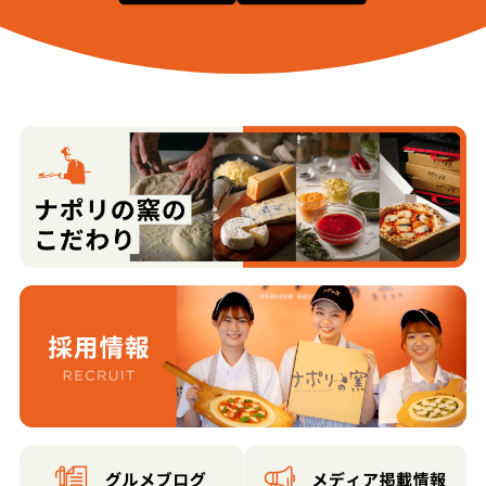
西金沢１丁目
西金沢２丁目
西金沢３丁目
西金沢４丁目
西金沢５丁目
西金沢新町
久安１丁目
久安２丁目
久安３丁目
久安４丁目
久安５丁目
久安６丁目
広岡２丁目
福増町
二口町
保古１丁目
保古２丁目
保古３丁目
保古町
間明町１丁目
間明町２丁目
増泉１丁目
増泉２丁目
増泉３丁目
増泉４丁目
増泉５丁目
松島１丁目
松島２丁目
松島３丁目
松島町
松村
松村１丁目
松村２丁目
松村３丁目
松村４丁目
松村５丁目
松村６丁目
松村７丁目
大豆田本町
大豆田本町
御影町
みどり１丁目
みどり２丁目
みどり３丁目
南塚町
三馬１丁目