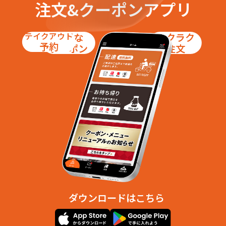
注文&クーポンアプリ
西念４丁目
示野町
下安原町
白菊町
新神田１丁目
新神田２丁目
テイクアウト
お得な
ラクラク
新神田３丁目
新神田４丁目
予約
クーポン
注文
新神田５丁目
新保本１丁目
新保本２丁目
新保本３丁目
新保本４丁目
新保本５丁目
進和町
専光寺町
高畠１丁目
高畠２丁目
高畠３丁目
玉鉾１丁目
玉鉾２丁目
玉鉾３丁目
玉鉾４丁目
玉鉾５丁目
玉鉾町
東力１丁目
東力２丁目
東力３丁目
東力４丁目
東力町
豊穂町
長田１丁目
長田２丁目
中村町
中屋１丁目
中屋２丁目
中屋町
中屋南
ダウンロードはこちら
西泉１丁目
西泉２丁目
西泉３丁目
西泉４丁目
西泉５丁目
西泉６丁目