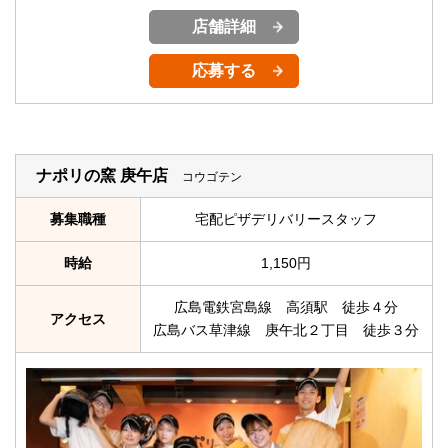
店舗詳細
応募する
ナポリの窯 庚午店
コウゴテン
募集職種
宅配ピザデリバリースタッフ
時給
1,150円
広島電鉄宮島線 高須駅 徒歩４分
アクセス
広島バス草津線 庚午北２丁目 徒歩３分