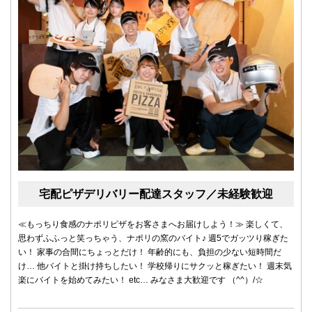
宅配ピザデリバリー配達スタッフ／未経験歓迎
≪もっちり食感のナポリピザをお客さまへお届けしよう！≫ 楽しくて、
思わずふふっと笑っちゃう、ナポリの窯のバイト♪ 週5でガッツり稼ぎた
い！ 家事の合間にちょっとだけ！ 年齢的にも、負担の少ない短時間だ
け… 他バイトと掛け持ちしたい！ 学校帰りにサクッと稼ぎたい！ 週末気
楽にバイトを始めてみたい！ etc… みなさま大歓迎です （^^）/☆