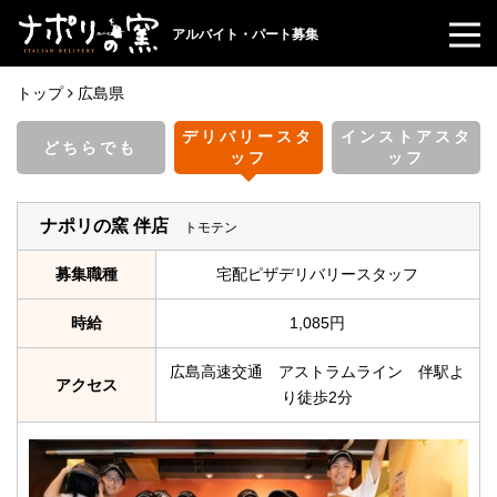
アルバイト・パート募集
トップ
広島県
デリバリースタ
インストアスタ
どちらでも
ッフ
ッフ
ナポリの窯 伴店
トモテン
募集職種
宅配ピザデリバリースタッフ
時給
1,085円
広島高速交通 アストラムライン 伴駅よ
アクセス
り徒歩2分