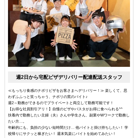
週2日から宅配ピザデリバリー配達配送スタッフ
≪もっちり食感のナポリピザをお客さまへデリバリー！≫ 楽しくて、思
わずふふっと笑っちゃう、ナポリの窯のバイト♪
週2～勤務ができるのでプライベートと両立して勤務可能です！
【お得な社員割引アリ！】自慢のピザやパスタがお得に食べられる^^
扶養内で勤務したい主婦（夫）さんや学生さん、副業やWワークで勤務し
たい方…。
年齢的にも、負担の少ない短時間だけ… 他バイトと掛け持ちしたい！ 学
校帰りにサクッと稼ぎたい！ 週末気楽にバイトを始めてみたい！