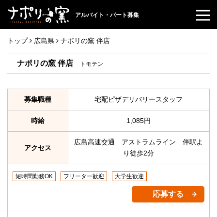
アルバイト・パート募集
トップ
広島県
ナポリの窯 伴店
ナポリの窯 伴店
トモテン
募集職種
宅配ピザデリバリースタッフ
時給
1,085円
広島高速交通 アストラムライン 伴駅よ
アクセス
り徒歩2分
短時間勤務OK
フリーター歓迎
大学生歓迎
応募する