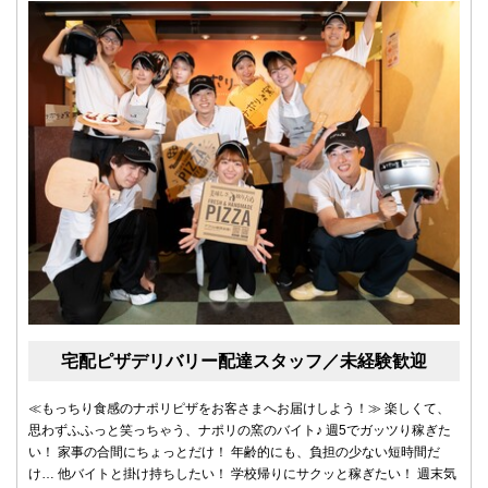
宅配ピザデリバリー配達スタッフ／未経験歓迎
≪もっちり食感のナポリピザをお客さまへお届けしよう！≫ 楽しくて、
思わずふふっと笑っちゃう、ナポリの窯のバイト♪ 週5でガッツり稼ぎた
い！ 家事の合間にちょっとだけ！ 年齢的にも、負担の少ない短時間だ
け… 他バイトと掛け持ちしたい！ 学校帰りにサクッと稼ぎたい！ 週末気