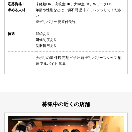
応募資格・
未経験OK、高校生OK、大学生OK、WワークOK
求める人材
年齢や性別などは一切不問 是非チャレンジしてくださ
い！
※デリバリー 要原付免許
待遇
昇給あり
研修制度あり
制服貸与あり
ナポリの窯 伴店 宅配ピザ 出前 デリバリースタッフ 配
達 アルバイト 募集
募集中の近くの店舗