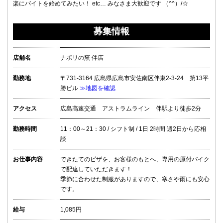
楽にバイトを始めてみたい！ etc… みなさま大歓迎です （^^）/☆
募集情報
店舗名
ナポリの窯 伴店
勤務地
〒731-3164 広島県広島市安佐南区伴東2-3-24 第13平
勝ビル
≫地図を確認
アクセス
広島高速交通 アストラムライン 伴駅より徒歩2分
勤務時間
11：00～21：30 / シフト制 / 1日 2時間 週2日から応相
談
お仕事内容
できたてのピザを、お客様のもとへ、専用の原付バイク
で配達していただきます！
季節に合わせた制服がありますので、寒さや雨にも安心
です。
給与
1,085円