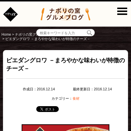
Home
>
ナポリの窯グルメブログ
>
食材
>
ピエダングロワ －まろやかな味わいが特徴のチーズ－
ピエダングロワ －まろやかな味わいが特徴の
チーズ－
作成日：2016.12.14
最終更新日：2016.12.14
カテゴリー：
食材