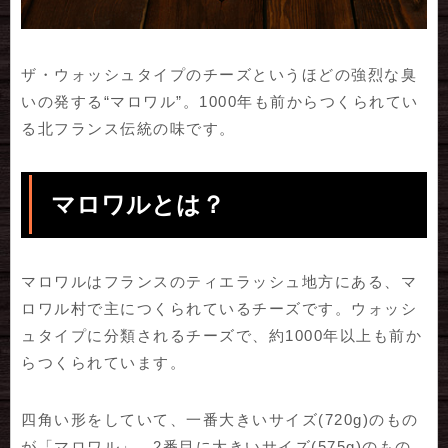
ザ・ウォッシュタイプのチーズというほどの強烈な臭
いの発する“マロワル”。1000年も前からつくられてい
る北フランス伝統の味です。
マロワルとは？
マロワルはフランスのティエラッシュ地方にある、マ
ロワル村で主につくられているチーズです。ウォッシ
ュタイプに分類されるチーズで、約1000年以上も前か
らつくられています。
四角い形をしていて、一番大きいサイズ(720g)のもの
が「マロワル」、2番目に大きいサイズ(575g)のもの