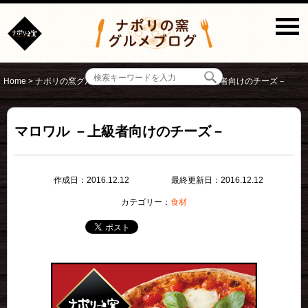
Home
>
ナポリの窯グルメブログ
>
食材
>
マロワル －上級者向けのチーズ－
マロワル －上級者向けのチーズ－
作成日：2016.12.12
最終更新日：2016.12.12
カテゴリー：
食材