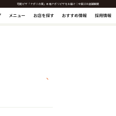
宅配ピザ「ナポリの窯」本格ナポリピザをお届け｜全国104店舗展開
プ
メニュー
お店を探す
おすすめ情報
採用情報