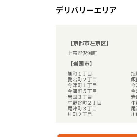
デリバリーエリア
【京都市左京区】
上高野沢渕町
【岩国市】
旭町１丁目
旭
愛宕町２丁目
飯
今津町１丁目
今
今津町５丁目
今
岩国３丁目
岩
牛野谷町２丁目
牛
尾津町３丁目
尾
桂町２丁目
川
川下町２丁目
川
川西３丁目
川
楠町３丁目
車