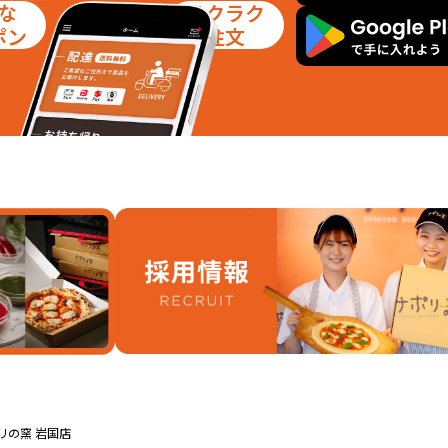
な
ラクラク
ポン
注文
リの窯 岩国店