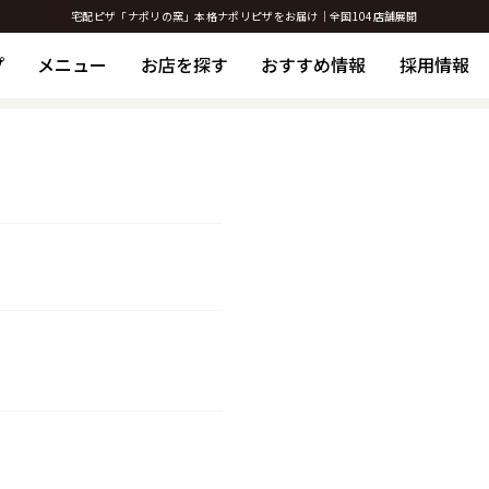
宅配ピザ「ナポリの窯」本格ナポリピザをお届け｜全国104店舗展開
プ
メニュー
お店を探す
おすすめ情報
採用情報