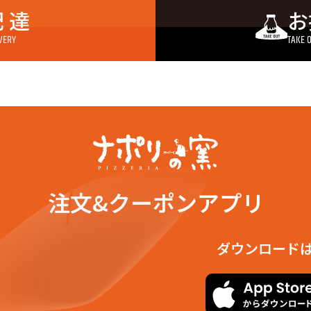
和町２丁目
昭和町３丁目
新港町
 達
お
港町３丁目
新港町４丁目
新港町
山町２丁目
立石町１丁目
立石町
石町４丁目
中津町１丁目
中津町
VERY
TAKE 
町
錦見１丁目
錦見２
見４丁目
錦見５丁目
錦見６
見８丁目
日の出町
平田１
田３丁目
平田４丁目
平田５
里布町１丁目
麻里布町２丁目
麻里布
里布町５丁目
麻里布町６丁目
麻里布
笠町２丁目
三笠町３丁目
海土路
岩国町１丁目
南岩国町２丁目
南岩国
岩国町５丁目
室の木町１丁目
室の木
の木町４丁目
室の木町５丁目
元町１
町３丁目
元町４丁目
門前町
注文&クーポンアプリ
前町３丁目
門前町４丁目
門前町
手町２丁目
山手町３丁目
山手町
ダウンロード