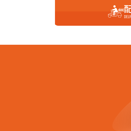
昭和町１丁目
昭
配
新港町２丁目
新
砂山町１丁目
砂
立石町３丁目
立
DELI
中津町３丁目
灘
錦見３丁目
錦
錦見７丁目
錦
平田２丁目
平
平田６丁目
麻
麻里布町４丁目
麻
三笠町１丁目
三
海土路町２丁目
南
南岩国町４丁目
南
室の木町３丁目
室
元町２丁目
元
門前町２丁目
門
山手町１丁目
山