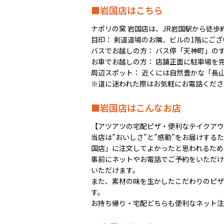
■岩国店はこちら
ナポリの窯 岩国店は、JR岩国駅から徒
目印： 剣道道場のお隣、ビルの1階にござ
バスでお越しの方： バス停「天神町」の
お車でお越しの方： 店舗正面に駐車場を
周辺スポット： 近くには自然豊かな「長
※道に迷われた際はお気軽にお電話くださ
■岩国店はこんなお店
【アツアツの宅配ピザ・便利なテイクアウ
当店は”おいしさ”と”感動”をお届けす
国店」に注文してよかったと思われるため
事前にネットやお電話でご予約をいただけ
いただけます。
また、素材の味を生かしたこだわりのピザ
す。
お持ち帰り・宅配どちらも便利なネット注